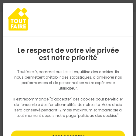
0
0
TROUVEZ VOTRE MAGASIN TOUT FAIRE
Choisir mon magasin
Saisissez votre région pour les informations de stock et de
livraison. Votre emplacement ne sera pas partagé.
Le respect de votre vie privée
Retrouvez les délais et options de
est notre priorité
Accueil
PRODUITS
Outillage & équipement
Outillage électropor
livraison ainsi que les disponibiltiés en
magasin
P. ex. Ile de france
Toutfaire.fr, comme tous les sites, utilise des cookies. Ils
Abrasif disque diamant
nous permettent d’établir des statistiques, d’améliorer nos
performances et de personnaliser votre expérience
Rechercher
utilisateur.
Il est recommandé "d'accepter" ces cookies pour bénéficier
Nous utilisons des cookies pour fournir ce service. En
Filtrer
de l’ensemble des fonctionnalités de notre site. Votre choix
savoir plus sur la façon dont nous utilisons les cookies
sera conservé pendant 12 mois maximum et modifiable à
dans notre politique.
tout moment depuis notre page "politique des cookies".
Par défaut
Tri
64 produits
Prix
TTC