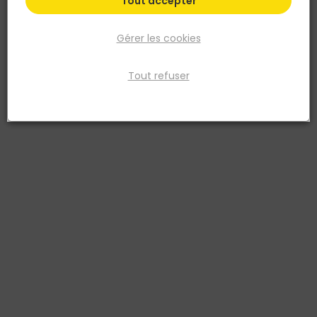
Tout accepter
Gérer les cookies
Tout refuser
NORTON
SAMEDIA
Meule de surfacage
Disque diamant faïence
EXTREME CG 125x22.23
TECHNIC janté continue
5450248697367
Voir plus de modèles
330,06 €
à partir de
TTC
57,02 €
TTC
Livraison à domicile
Livraison à domicile
Retrait en point de vente
Retrait en point de vente
Ajouter au panier
Ajouter au panier