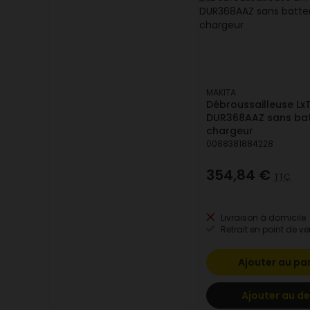
MAKITA
Débroussailleuse Lx
DUR368AAZ sans bat
chargeur
0088381884228
354,84 €
TTC
Livraison à domicile
Retrait en point de ve
Ajouter au pa
Ajouter au de