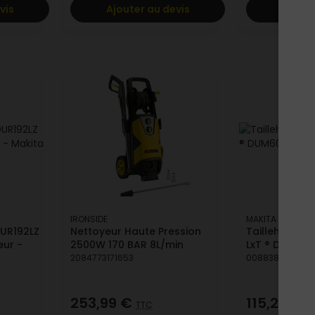
vis
Ajouter au devis
Ajoute
IRONSIDE
MAKITA
UR192LZ
Nettoyeur Haute Pression
Tailleherbe +
eur -
2500W 170 BAR 8L/min
LxT ® DUM604
2084773171653
0088381837637
253,99 €
115,20 €
TTC
T