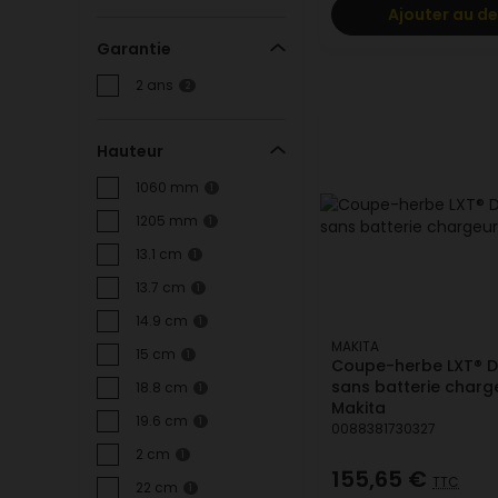
Ajouter au de
Garantie
2 ans
2
Hauteur
1060 mm
1
1205 mm
1
13.1 cm
1
13.7 cm
1
14.9 cm
1
MAKITA
15 cm
1
Coupe-herbe LXT® D
sans batterie charg
18.8 cm
1
Makita
19.6 cm
1
0088381730327
2 cm
1
155,65 €
TTC
22 cm
1