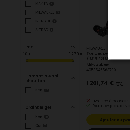
MAKITA
4
MILWAUKEE
3
IRONSIDE
2
ALTRAD
1
Prix
MILWAUKEE
Tondeuse à gazon 
10 €
1 270 €
/ M18 F2LM46-802 Fu
Milwaukee
4058546563790
Compatible sol
chauffant
1 261,74 €
TTC
Non
17
Livraison à domicile
Retrait en point de ve
Craint le gel
Non
10
Ajouter au pa
Oui
7