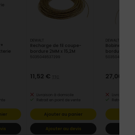
DEWALT
DEWALT
T®
Recharge de fil coupe-
Bobine avec 
terie
bordure 2MM x 15,2M
bordure 2MM 
5035048537299
503504865926
11,52 €
27,00 €
TTC
TT
Livraison à domicile
Livraison à 
nte
Retrait en point de vente
Retrait en po
nier
Ajouter au panier
Ajoute
vis
Ajouter au devis
Ajoute