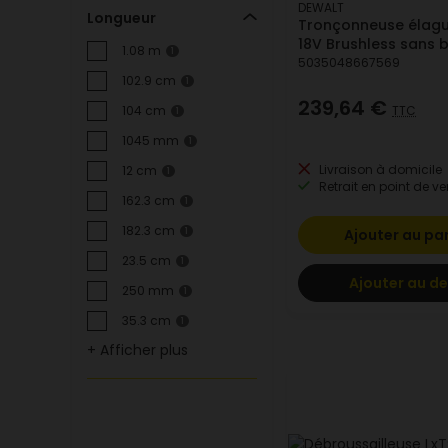
DEWALT
Longueur
Tronçonneuse élagu
18V Brushless sans b
1.08 m
1
5035048667569
102.9 cm
1
239,64 €
TTC
104 cm
1
1045 mm
1
Livraison à domicile
12 cm
1
Retrait en point de ve
162.3 cm
1
182.3 cm
Ajouter au pa
1
23.5 cm
1
Ajouter au de
250 mm
1
35.3 cm
1
+ Afficher plus