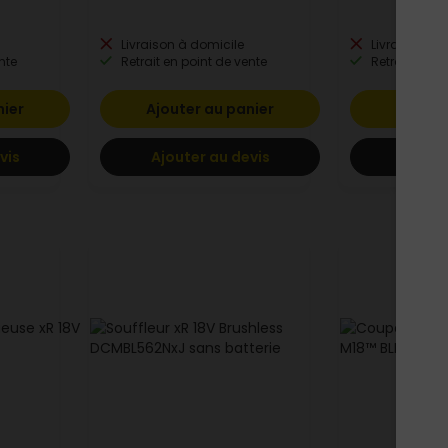
Livraison à domicile
Livraison à 
nte
Retrait en point de vente
Retrait en po
nier
Ajouter au panier
Ajoute
vis
Ajouter au devis
Ajoute