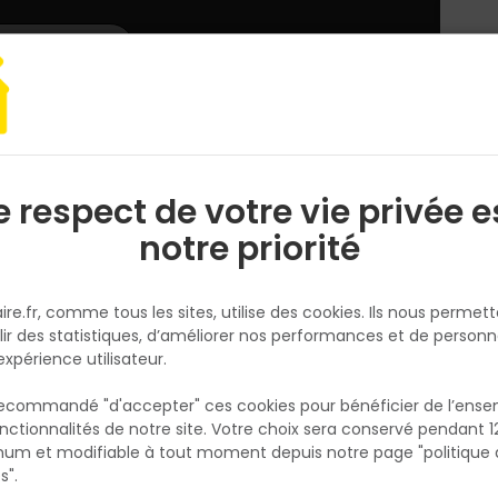
L'enseigne
Nous rejoindre
Services
DEMANDER
CATALOGUES
UN
DEVIS/PRIX
e électroportatif
Outillage de jardin
e respect de votre vie privée e
S
l
notre priorité
ire.fr, comme tous les sites, utilise des cookies. Ils nous permet
lir des statistiques, d’améliorer nos performances et de personn
expérience utilisateur.
A
 recommandé "d'accepter" ces cookies pour bénéficier de l’ens
nctionnalités de notre site. Votre choix sera conservé pendant 1
N
p
um et modifiable à tout moment depuis notre page "politique 
p
s".