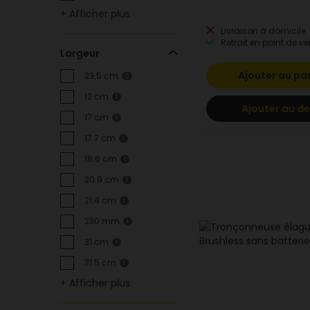
+ Afficher plus
Livraison à domicile
Retrait en point de ve
Largeur
Ajouter au pa
23.5 cm
2
12 cm
1
Ajouter au de
17 cm
1
17.7 cm
1
18.6 cm
1
20.9 cm
1
21.4 cm
1
230 mm
1
31 cm
1
31.5 cm
1
+ Afficher plus