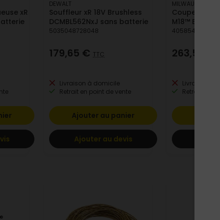
DEWALT
MILWAUKEE
euse xR
Souffleur xR 18V Brushless
Coupe-bordu
atterie
DCMBL562NxJ sans batterie
M18™ BLLT-O
5035048728048
4058546326142
179,65 €
263,52 €
TTC
Livraison à domicile
Livraison à 
nte
Retrait en point de vente
Retrait en po
nier
Ajouter au panier
Ajoute
vis
Ajouter au devis
Ajoute