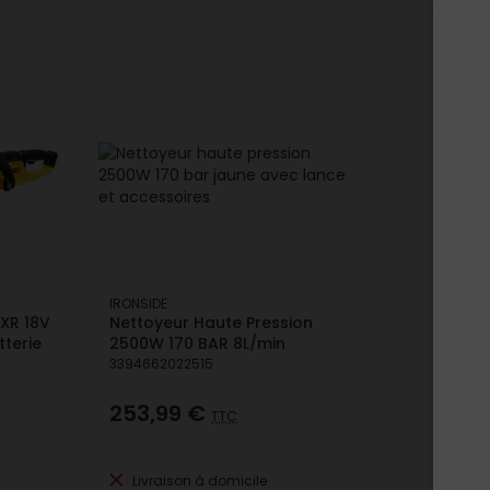
IRONSIDE
 XR 18V
Nettoyeur Haute Pression
terie
2500W 170 BAR 8L/min
3394662022515
253,99 €
TTC
Livraison à domicile