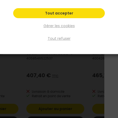
Tout accepter
Gérer les cookies
Tout refuser
MILWAUKEE
ALTRAD
46CM 18V
Taille-haie 18V Fuel lamier
Tarière ther
el -
60CM - M18 FHET60G2-0
cm³ avec 3 
4058546522537
4004265012361
407,40 €
465,18 €
TTC
Livraison à domicile
Livraison à 
nte
Retrait en point de vente
Retrait en po
nier
Ajouter au panier
Ajoute