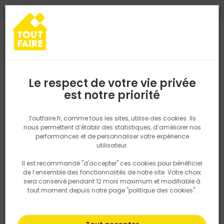
0
0
TROUVEZ VOTRE MAGASIN TOUT FAIRE
Choisir mon magasin
Saisissez votre région pour les informations de stock et de
livraison. Votre emplacement ne sera pas partagé.
Le respect de votre vie privée
Retrouvez les délais et options de
est notre priorité
Accueil
PRODUITS
Quincaillerie, électricité
Fixation & Assembl
livraison ainsi que les disponibiltiés en
magasin
P. ex. Ile de france
Toutfaire.fr, comme tous les sites, utilise des cookies. Ils
nous permettent d’établir des statistiques, d’améliorer nos
performances et de personnaliser votre expérience
Rechercher
utilisateur.
Il est recommandé "d'accepter" ces cookies pour bénéficier
Nous utilisons des cookies pour fournir ce service. En
de l’ensemble des fonctionnalités de notre site. Votre choix
savoir plus sur la façon dont nous utilisons les cookies
sera conservé pendant 12 mois maximum et modifiable à
dans notre politique.
tout moment depuis notre page "politique des cookies".