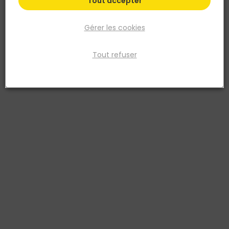
Tout accepter
Gérer les cookies
Tout refuser
SPIT
Clous crantés SPIT 2,8 x 70 mm IM90i/Ci avec gaz
x2500
Réf. 5701291420168
Le pack de 2500 clous crantés 2,8 x 70 mm est spécialement
conçu pour les cloueurs à gaz IM90i et IM90Ci. Idéal pour les
travaux de charpente, d’ossature bois et de bardage, il garantit
une fixation fiable et résistante sur tous types de bois. Ces clous en