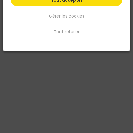
Tout accepter
Gérer les cookies
Tout refuser
ALSAFLOORING
ALSAFLOORING
Vinyle Souple IZY -
Vinyle Souple IZY -
300x600mm ép.4,3mm -
180x1220mm ép.4,3mm -
H10 Concrete
H07 Chêne Coron
3512485644961
3512485644930
30,13 €
31,64 €
TTC
/ m2
TTC
/ m2
soit
54,23 €
/ lot
soit
55,69 €
/ lot
Livraison à domicile
Livraison à domicile
Retrait en point de vente
Retrait en point de vente
Ajouter au panier
Ajouter au panier