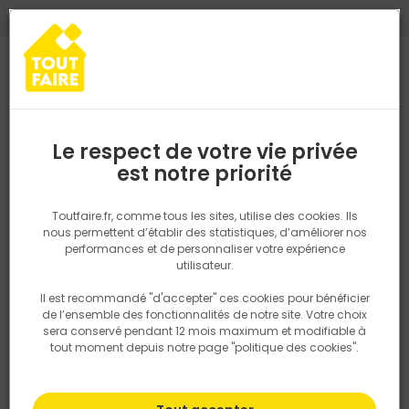
0
0
TROUVEZ VOTRE MAGASIN TOUT FAIRE
Choisir mon magasin
Saisissez votre région pour les informations de stock et de
livraison. Votre emplacement ne sera pas partagé.
Le respect de votre vie privée
Retrouvez les délais et options de
est notre priorité
Accueil
PRODUITS
Revêtement sol et mur, finition
Parquet, lam
livraison ainsi que les disponibiltiés en
magasin
P. ex. Ile de france
Toutfaire.fr, comme tous les sites, utilise des cookies. Ils
Revêtement souple
nous permettent d’établir des statistiques, d’améliorer nos
performances et de personnaliser votre expérience
Rechercher
utilisateur.
Il est recommandé "d'accepter" ces cookies pour bénéficier
Nous utilisons des cookies pour fournir ce service. En
Filtrer
de l’ensemble des fonctionnalités de notre site. Votre choix
savoir plus sur la façon dont nous utilisons les cookies
sera conservé pendant 12 mois maximum et modifiable à
dans notre politique.
tout moment depuis notre page "politique des cookies".
Par défaut
Tri
122 produits
Prix
TTC