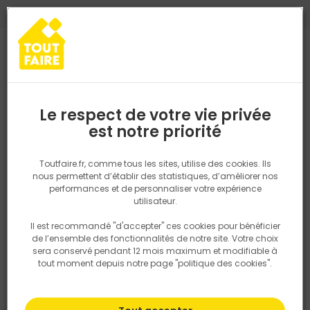
0
0
TROUVEZ VOTRE MAGASIN TOUT FAIRE
Choisir mon magasin
Saisissez votre région pour les informations de stock et de
livraison. Votre emplacement ne sera pas partagé.
Le respect de votre vie privée
Retrouvez les délais et options de
est notre priorité
Accueil
PRODUITS
Revêtement sol et mur, finition
Peinture et t
livraison ainsi que les disponibiltiés en
magasin
P. ex. Ile de france
Toutfaire.fr, comme tous les sites, utilise des cookies. Ils
Décapant dégriseur
nous permettent d’établir des statistiques, d’améliorer nos
performances et de personnaliser votre expérience
Rechercher
utilisateur.
Il est recommandé "d'accepter" ces cookies pour bénéficier
Nous utilisons des cookies pour fournir ce service. En
Filtrer
de l’ensemble des fonctionnalités de notre site. Votre choix
savoir plus sur la façon dont nous utilisons les cookies
sera conservé pendant 12 mois maximum et modifiable à
dans notre politique.
tout moment depuis notre page "politique des cookies".
Par défaut
Tri
5 produits
Prix
TTC