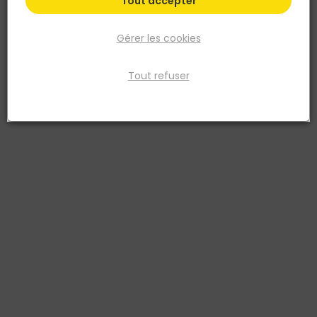
Tout accepter
Gérer les cookies
Tout refuser
OWATROL
OWATROL
Dégriseur Détachant Bois
Déshuileur Bois NET TROL
NET TROL 200 Bidon de 2,5L
400 OWATROL PRO - Bidon
3297971010016
de 1L
3297971010108
33,74 €
22,49 €
TTC
TTC
Livraison à domicile
Livraison à domicile
Retrait en point de vente
Retrait en point de vente
Ajouter au panier
Ajouter au panier