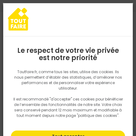
0
0
TROUVEZ VOTRE MAGASIN TOUT FAIRE
Choisir mon magasin
Saisissez votre région pour les informations de stock et de
livraison. Votre emplacement ne sera pas partagé.
Le respect de votre vie privée
Retrouvez les délais et options de
est notre priorité
Accueil
PRODUITS
Revêtement sol et mur, finition
Peinture et t
livraison ainsi que les disponibiltiés en
magasin
P. ex. Ile de france
Toutfaire.fr, comme tous les sites, utilise des cookies. Ils
Huile, vernis, vitrificateur
nous permettent d’établir des statistiques, d’améliorer nos
performances et de personnaliser votre expérience
Rechercher
utilisateur.
Il est recommandé "d'accepter" ces cookies pour bénéficier
Nous utilisons des cookies pour fournir ce service. En
Filtrer
de l’ensemble des fonctionnalités de notre site. Votre choix
savoir plus sur la façon dont nous utilisons les cookies
sera conservé pendant 12 mois maximum et modifiable à
dans notre politique.
tout moment depuis notre page "politique des cookies".
Par défaut
Tri
51 produits
Prix
TTC