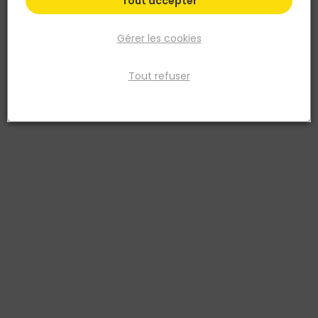
Tout accepter
Gérer les cookies
Tout refuser
BLANCHON
BLANCHON
Vernis gel biosourcé –
Vernis EXP - Incolore Satiné
chêne moyen – Pot de 0,5L
- Pot de 2,5L
3239913105244
3239916103735
15,73 €
63,94 €
TTC
TTC
Livraison à domicile
Livraison à domicile
Retrait en point de vente
Retrait en point de vente
Ajouter au panier
Ajouter au panier
Ajouter au devis
Ajouter au devis