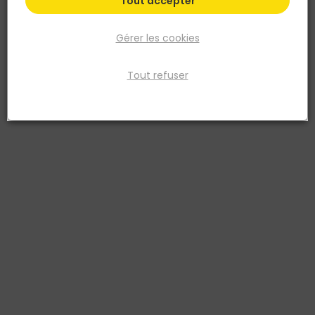
Tout accepter
Gérer les cookies
Tout refuser
SWG
PITON ACIER A VISSER RUST. 20 X 40 mm - P/2
Réf. 4009155747767
PITON ACIER A VISSER RUST. 20 X 40 mm - P/2
Voir plus
Fiche produit
Retrait en magasin