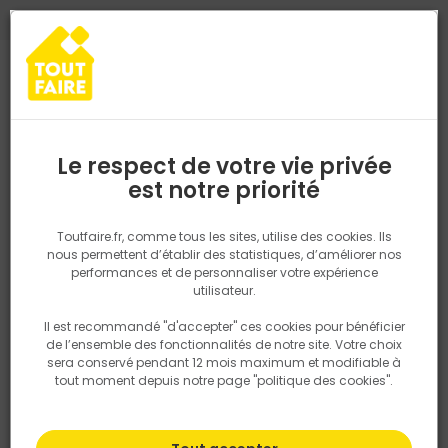
0
0
TROUVEZ VOTRE MAGASIN TOUT FAIRE
Choisir mon magasin
Saisissez votre région pour les informations de stock et de
livraison. Votre emplacement ne sera pas partagé.
Le respect de votre vie privée
Retrouvez les délais et options de
est notre priorité
Accueil
PRODUITS
Quincaillerie, électricité
Fixation & Assembl
livraison ainsi que les disponibiltiés en
magasin
P. ex. Ile de france
Toutfaire.fr, comme tous les sites, utilise des cookies. Ils
nous permettent d’établir des statistiques, d’améliorer nos
performances et de personnaliser votre expérience
Rechercher
utilisateur.
Il est recommandé "d'accepter" ces cookies pour bénéficier
Nous utilisons des cookies pour fournir ce service. En
de l’ensemble des fonctionnalités de notre site. Votre choix
savoir plus sur la façon dont nous utilisons les cookies
sera conservé pendant 12 mois maximum et modifiable à
dans notre politique.
tout moment depuis notre page "politique des cookies".