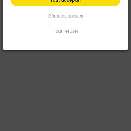
Tout accepter
Gérer les cookies
Tout refuser
EUROCOUSTIC
EUROCOUSTIC
Attache tigre épaisseur de
Porteur HOOK ON T24
fer de 2 à 8MM - Boîte de
L.3,60M Blanc Ossature à
100
crochet
3661215077439
8717438225098
366,62 €
TTC
/
2,75 €
TTC
/ m lin.
Centaine
soit
198,00 €
/ lot
soit
366,62 €
/ lot
Livraison à domicile
Livraison à domicile
Retrait en point de vente
Retrait en point de vente
Ajouter au panier
Ajouter au panier