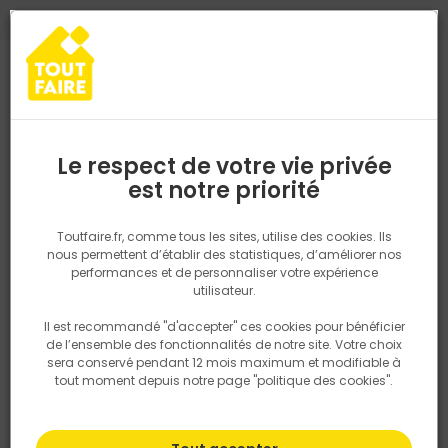
0
0
TROUVEZ VOTRE MAGASIN TOUT FAIRE
Choisir mon magasin
Saisissez votre région pour les informations de stock et de
livraison. Votre emplacement ne sera pas partagé.
Le respect de votre vie privée
Retrouvez les délais et options de
est notre priorité
Accueil
PRODUITS
Isolation, Cloison
Plafond suspendu
Oss
livraison ainsi que les disponibiltiés en
magasin
P. ex. Ile de france
Toutfaire.fr, comme tous les sites, utilise des cookies. Ils
Ossature métallique
nous permettent d’établir des statistiques, d’améliorer nos
performances et de personnaliser votre expérience
Rechercher
utilisateur.
Il est recommandé "d'accepter" ces cookies pour bénéficier
Nous utilisons des cookies pour fournir ce service. En
Filtrer
de l’ensemble des fonctionnalités de notre site. Votre choix
savoir plus sur la façon dont nous utilisons les cookies
sera conservé pendant 12 mois maximum et modifiable à
dans notre politique.
tout moment depuis notre page "politique des cookies".
Par défaut
Tri
13 produits
Prix
TTC