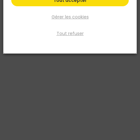
Tout accepter
Gérer les cookies
Tout refuser
SALIN DU MIDI
SALIN DU MIDI
Pastille de sel ACTISEL 25KG
Pastilles de sel AQUA EXCELL
3183280034037
sac 25 kg
3183280030343
14,98 €
14,98 €
TTC
TTC
Livraison à domicile
Livraison à domicile
Retrait en point de vente
Retrait en point de vente
Ajouter au panier
Ajouter au panier
Ajouter au devis
Ajouter au devis