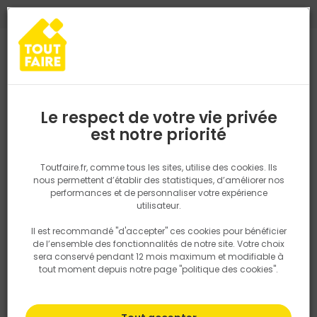
0
0
TROUVEZ VOTRE MAGASIN TOUT FAIRE
Choisir mon magasin
Saisissez votre région pour les informations de stock et de
livraison. Votre emplacement ne sera pas partagé.
Le respect de votre vie privée
Retrouvez les délais et options de
est notre priorité
Accueil
PRODUITS
Salle de bain, cuisine, plomberie et chauffage
livraison ainsi que les disponibiltiés en
magasin
P. ex. Ile de france
Toutfaire.fr, comme tous les sites, utilise des cookies. Ils
Traitement de l'eau
nous permettent d’établir des statistiques, d’améliorer nos
performances et de personnaliser votre expérience
Rechercher
utilisateur.
Il est recommandé "d'accepter" ces cookies pour bénéficier
Nous utilisons des cookies pour fournir ce service. En
Filtrer
de l’ensemble des fonctionnalités de notre site. Votre choix
savoir plus sur la façon dont nous utilisons les cookies
sera conservé pendant 12 mois maximum et modifiable à
dans notre politique.
tout moment depuis notre page "politique des cookies".
Par défaut
Tri
2 produits
Prix
TTC