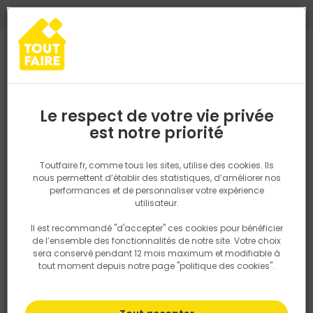
0
0
TROUVEZ VOTRE MAGASIN TOUT FAIRE
Choisir mon magasin
Saisissez votre région pour les informations de stock et de
livraison. Votre emplacement ne sera pas partagé.
Le respect de votre vie privée
Retrouvez les délais et options de
est notre priorité
Accueil
PRODUITS
Aménagement extérieur
Portail, clotûre
P
livraison ainsi que les disponibiltiés en
magasin
P. ex. Ile de france
Toutfaire.fr, comme tous les sites, utilise des cookies. Ils
PORTAIL ET PORTILLON ALU
nous permettent d’établir des statistiques, d’améliorer nos
performances et de personnaliser votre expérience
Rechercher
utilisateur.
Il est recommandé "d'accepter" ces cookies pour bénéficier
Nous utilisons des cookies pour fournir ce service. En
Filtrer
de l’ensemble des fonctionnalités de notre site. Votre choix
savoir plus sur la façon dont nous utilisons les cookies
sera conservé pendant 12 mois maximum et modifiable à
dans notre politique.
tout moment depuis notre page "politique des cookies".
Par défaut
Tri
24 produits
Prix
TTC