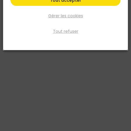
Tout accepter
Gérer les cookies
Tout refuser
DEBARGE
DEBARGE
Cales de finition pour
Lame de clôture en Bois
Clôture Alu Claire EVOLUH34
RYTHMO EVOLU H27 27 x
Gris
145mm L.2M
3760193237177
3760193238914
123,66 €
5,84 €
TTC
TTC
/ m lin.
soit
58,40 €
/ lot
Livraison à domicile
Livraison à domicile
Retrait en point de vente
Retrait en point de vente
Ajouter au panier
Ajouter au panier