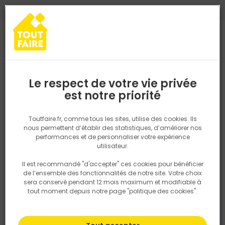
0
0
TROUVEZ VOTRE MAGASIN TOUT FAIRE
Choisir mon magasin
Saisissez votre région pour les informations de stock et de
livraison. Votre emplacement ne sera pas partagé.
Le respect de votre vie privée
Retrouvez les délais et options de
est notre priorité
Accueil
Promotions
livraison ainsi que les disponibiltiés en
magasin
P. ex. Ile de france
Toutfaire.fr, comme tous les sites, utilise des cookies. Ils
nous permettent d’établir des statistiques, d’améliorer nos
performances et de personnaliser votre expérience
Rechercher
Filtrer
utilisateur.
Il est recommandé "d'accepter" ces cookies pour bénéficier
Nous utilisons des cookies pour fournir ce service. En
Par défaut
Tri
3 produits
Prix
TTC
de l’ensemble des fonctionnalités de notre site. Votre choix
savoir plus sur la façon dont nous utilisons les cookies
sera conservé pendant 12 mois maximum et modifiable à
dans notre politique.
tout moment depuis notre page "politique des cookies".