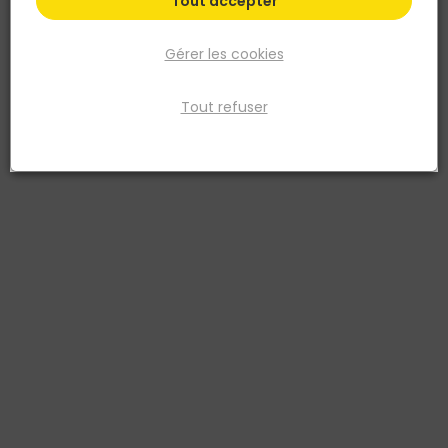
Tout accepter
Gérer les cookies
Tout refuser
BREF
OUTIL PARFAIT
Isolant BREF panneau
Valise ParfaitLiss'®
polyester 1250 x 600MM
Plaquiste - Kit 7 pièces
3289550803744
Voir plus de modèles
169,28 €
à partir de
149,99 €
23,15 €
TTC
TTC
soit
694,50 €
/ lot
Livraison à domicile
Livraison à domicile
Retrait en point de vente
Retrait en point de vente
Ajouter au panier
Ajouter au panier
Ajouter au devis
Ajouter au devis