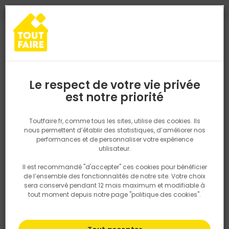
0
0
TROUVEZ VOTRE MAGASIN TOUT FAIRE
Choisir mon magasin
Saisissez votre région pour les informations de stock et de
livraison. Votre emplacement ne sera pas partagé.
Le respect de votre vie privée
Retrouvez les délais et options de
est notre priorité
Accueil
Provence-Alpes-Côte d'Azur
Vaucluse
RUBIS MATERIA
livraison ainsi que les disponibiltiés en
magasin
P. ex. Ile de france
Toutfaire.fr, comme tous les sites, utilise des cookies. Ils
nous permettent d’établir des statistiques, d’améliorer nos
performances et de personnaliser votre expérience
RUBIS MATERIAUX TOUT FAIRE AVIGNON
Rechercher
utilisateur.
MATERIAUX DE CONSTRUCTION
CARRELAGE
OUTILLAGE
Il est recommandé "d'accepter" ces cookies pour bénéficier
Nous utilisons des cookies pour fournir ce service. En
AMÉNAGEMENT EXTÉRIEUR
de l’ensemble des fonctionnalités de notre site. Votre choix
savoir plus sur la façon dont nous utilisons les cookies
sera conservé pendant 12 mois maximum et modifiable à
dans notre politique.
tout moment depuis notre page "politique des cookies".
74 rue Eisenhower
84000 Avignon
FRANCE
04 90 13 84 84