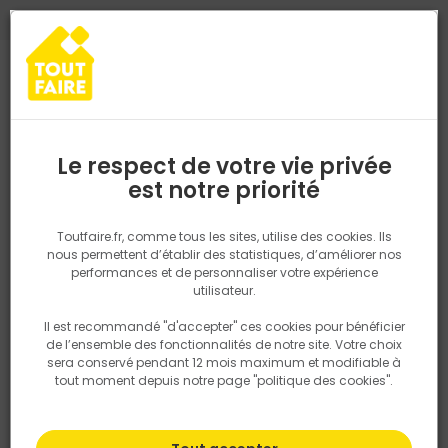
0
0
TROUVEZ VOTRE MAGASIN TOUT FAIRE
Choisir mon magasin
Saisissez votre région pour les informations de stock et de
livraison. Votre emplacement ne sera pas partagé.
Le respect de votre vie privée
Retrouvez les délais et options de
est notre priorité
Accueil
Provence-Alpes-Côte d'Azur
Vaucluse
SYLVESTRE MAT
livraison ainsi que les disponibiltiés en
magasin
P. ex. Ile de france
Toutfaire.fr, comme tous les sites, utilise des cookies. Ils
nous permettent d’établir des statistiques, d’améliorer nos
performances et de personnaliser votre expérience
SYLVESTRE MATERIAUX APT TOUT FAIRE
Rechercher
utilisateur.
MATERIAUX DE CONSTRUCTION
CARRELAGE
OUTILLAGE
Il est recommandé "d'accepter" ces cookies pour bénéficier
Nous utilisons des cookies pour fournir ce service. En
AMÉNAGEMENT EXTÉRIEUR
de l’ensemble des fonctionnalités de notre site. Votre choix
savoir plus sur la façon dont nous utilisons les cookies
sera conservé pendant 12 mois maximum et modifiable à
dans notre politique.
tout moment depuis notre page "politique des cookies".
Quartier Salignan - Route du Chene
84400 Apt
FRANCE
04 90 74 66 66