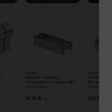
THIRARD
THIRARD
0
SUPPORT CADENAS
CYLINDRE TRA
CONDAMNATION GRILLE BB2
30 X 60 MM
3150260138993
3150262189733
19,15 €
122,92 €
TTC
T