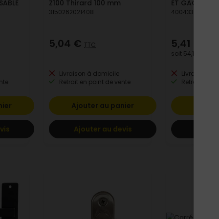
SABLE
Z100 Thirard 100 mm
ET GACHE 80-
3150262021408
4004338137083
5,04 €
5,41 €
TTC
TTC
soit
54,10 €
/ lot
Livraison à domicile
Livraison à 
nte
Retrait en point de vente
Retrait en po
nier
Ajouter au panier
Ajoute
vis
Ajouter au devis
Ajoute