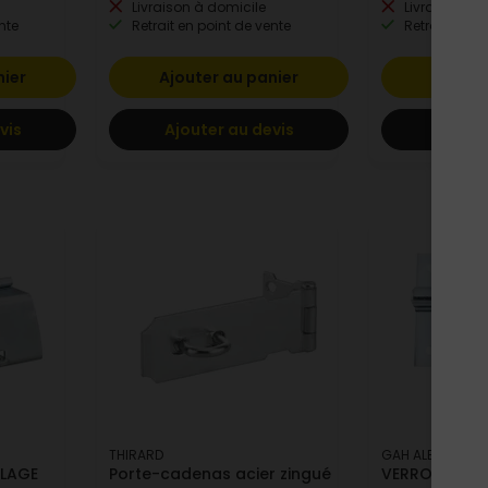
Livraison à domicile
Livraison à 
nte
Retrait en point de vente
Retrait en po
nier
Ajouter au panier
Ajoute
vis
Ajouter au devis
Ajoute
THIRARD
GAH ALBERTS
ELAGE
Porte-cadenas acier zingué
VERROU BOX 