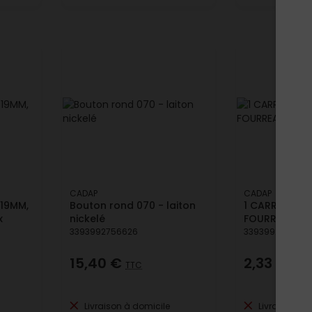
CADAP
CADAP
Ø19MM,
Bouton rond 070 - laiton
1 CARRE PERC
x
nickelé
FOURREAUX 7
3393992756626
3393992759269
15,40 €
2,33 €
TTC
TTC
Livraison à domicile
Livraison à 