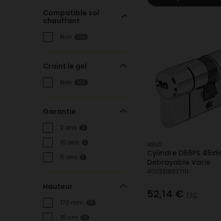
Compatible sol
chauffant
Non
233
Craint le gel
Non
233
Garantie
2 ans
7
10 ans
ABUS
1
Cylindre D66PS 45x5
5 ans
1
Debrayable Varie
4003318837111
Hauteur
52,14 €
TTC
170 mm
17
15 cm
12