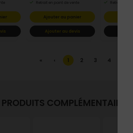
nte
Retrait en point de vente
Retrait en po
nier
Ajouter au panier
Ajoute
vis
Ajouter au devis
Ajoute
«
‹
1
2
3
4
...
PRODUITS COMPLÉMENTAIRES