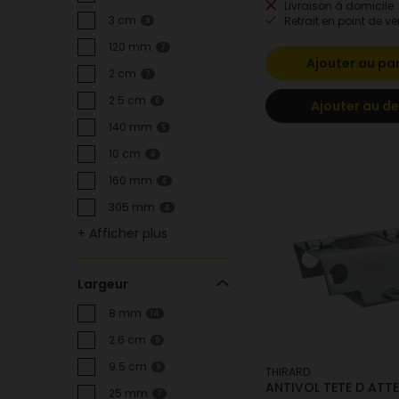
Livraison à domicile
3 cm
Retrait en point de ve
9
120 mm
7
Ajouter au pa
2 cm
7
2.5 cm
6
Ajouter au de
140 mm
5
10 cm
4
160 mm
4
305 mm
4
+ Afficher plus
Largeur
8 mm
14
2.6 cm
9
9.5 cm
9
THIRARD
ANTIVOL TETE D ATT
25 mm
7