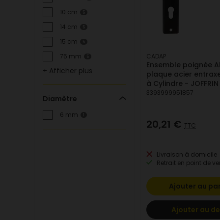
10 cm
5
14 cm
5
15 cm
5
CADAP
75 mm
5
Ensemble poignée Al
+ Afficher plus
plaque acier entra
à Cylindre - JOFFRIN
3393999951857
Diamètre
6 mm
1
20,21 €
TTC
Livraison à domicile
Retrait en point de ve
Ajouter au pa
Ajouter au de