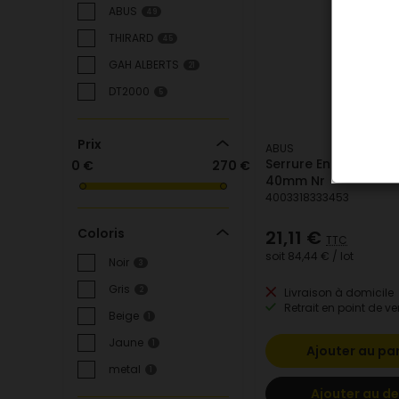
ABUS
49
THIRARD
45
GAH ALBERTS
21
DT2000
5
Prix
ABUS
Serrure Encastrer NF 
0 €
270 €
40mm Nr
4003318333453
Coloris
21,11 €
TTC
soit
84,44 €
/ lot
Noir
3
Gris
2
Livraison à domicile
Retrait en point de ve
Beige
1
Jaune
1
Ajouter au pa
metal
1
Ajouter au de