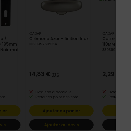
CADAP
CADAP
u /
Crémone Azur - finition Inox
Carré percé à
xe 195mm
110MM
3393992682154
 Noir mat
3393992759153
14,83 €
2,29 €
TTC
TTC
Livraison à domicile
Livraison à 
nte
Retrait en point de vente
Retrait en po
nier
Ajouter au panier
Ajoute
vis
Ajouter au devis
Ajoute