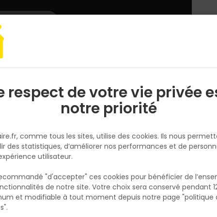
L'enseigne
Nous rejoindre
Services
DEMANDER
CATALOGUES
UN
DEVIS/PRIX
erie bâtiment
Fermeture, cadenas, cylindre
e respect de votre vie privée e
S
l
notre priorité
 cylindre
ire.fr, comme tous les sites, utilise des cookies. Ils nous permet
lir des statistiques, d’améliorer nos performances et de personn
expérience utilisateur.
A
 recommandé "d'accepter" ces cookies pour bénéficier de l’ens
nctionnalités de notre site. Votre choix sera conservé pendant 1
N
p
um et modifiable à tout moment depuis notre page "politique 
p
s".