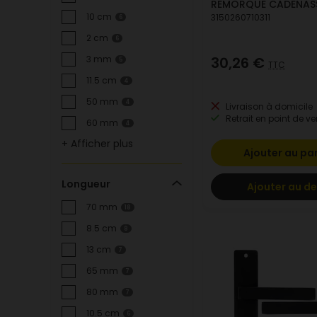
REMORQUE CADENAS
10 cm
3150260710311
6
2 cm
6
30,26 €
3 mm
5
TTC
11.5 cm
4
50 mm
4
Livraison à domicile
Retrait en point de ve
60 mm
4
+ Afficher plus
Ajouter au pa
Longueur
Ajouter au de
70 mm
18
8.5 cm
8
13 cm
7
65 mm
7
80 mm
7
10.5 cm
6