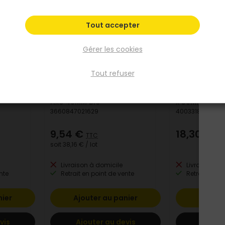
Tout accepter
Gérer les cookies
Tout refuser
ABUS
ABUS
Cyl. Euro
Serrure Encastrer Pene Dor.
Demi-Cylindr
Axe 40MM Blc
x 30MM Nicke
3660847021629
4003318395079
9,54 €
18,30 €
TTC
TT
soit
38,16 €
/ lot
Livraison à domicile
Livraison à 
nte
Retrait en point de vente
Retrait en po
nier
Ajouter au panier
Ajoute
vis
Ajouter au devis
Ajoute