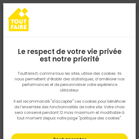
0
0
TROUVEZ VOTRE MAGASIN TOUT FAIRE
Choisir mon magasin
Saisissez votre région pour les informations de stock et de
livraison. Votre emplacement ne sera pas partagé.
Le respect de votre vie privée
Retrouvez les délais et options de
est notre priorité
Accueil
PRODUITS
Salle de bain, cuisine, plomberie et chauffage
livraison ainsi que les disponibiltiés en
magasin
P. ex. Ile de france
Toutfaire.fr, comme tous les sites, utilise des cookies. Ils
Cuisine
nous permettent d’établir des statistiques, d’améliorer nos
performances et de personnaliser votre expérience
Rechercher
utilisateur.
Il est recommandé "d'accepter" ces cookies pour bénéficier
Nous utilisons des cookies pour fournir ce service. En
Filtrer
de l’ensemble des fonctionnalités de notre site. Votre choix
savoir plus sur la façon dont nous utilisons les cookies
sera conservé pendant 12 mois maximum et modifiable à
dans notre politique.
tout moment depuis notre page "politique des cookies".
Par défaut
Tri
19 produits
Prix
TTC