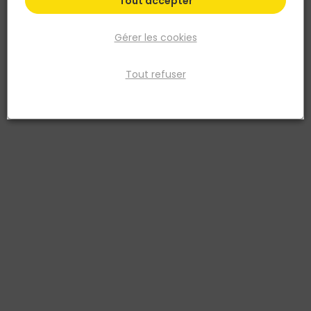
Tout accepter
Gérer les cookies
Tout refuser
EUROSANIT
EUROSANIT
Mitigeur d'évier CASAMANCE
Mitigeur d'evier TAMISE à
- chromé
bec basculant - chrome
3511930140836
3511930179799
95,33 €
111,35 €
TTC
TTC
Livraison à domicile
Livraison à domicile
Retrait en point de vente
Retrait en point de vente
Ajouter au panier
Ajouter au panier
Ajouter au devis
Ajouter au devis