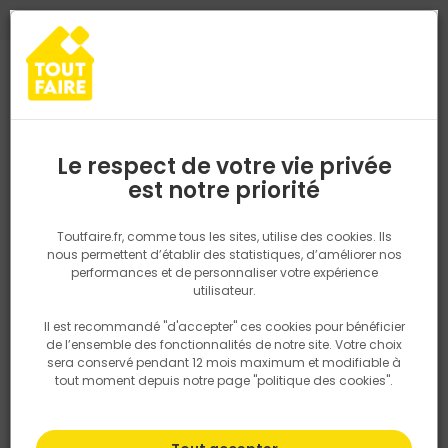
0
0
TROUVEZ VOTRE MAGASIN TOUT FAIRE
Choisir mon magasin
Saisissez votre région pour les informations de stock et de
livraison. Votre emplacement ne sera pas partagé.
Le respect de votre vie privée
Retrouvez les délais et options de
est notre priorité
Accueil
PRODUITS
Salle de bain, cuisine, plomberie et chauffage
livraison ainsi que les disponibiltiés en
magasin
P. ex. Ile de france
Toutfaire.fr, comme tous les sites, utilise des cookies. Ils
nous permettent d’établir des statistiques, d’améliorer nos
performances et de personnaliser votre expérience
Rechercher
utilisateur.
Il est recommandé "d'accepter" ces cookies pour bénéficier
Nous utilisons des cookies pour fournir ce service. En
de l’ensemble des fonctionnalités de notre site. Votre choix
savoir plus sur la façon dont nous utilisons les cookies
sera conservé pendant 12 mois maximum et modifiable à
dans notre politique.
tout moment depuis notre page "politique des cookies".