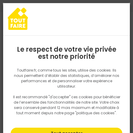
0
0
TROUVEZ VOTRE MAGASIN TOUT FAIRE
Choisir mon magasin
Saisissez votre région pour les informations de stock et de
livraison. Votre emplacement ne sera pas partagé.
Le respect de votre vie privée
Retrouvez les délais et options de
est notre priorité
livraison ainsi que les disponibiltiés en
magasin
P. ex. Ile de france
Toutfaire.fr, comme tous les sites, utilise des cookies. Ils
Comment bien recruter quand on
nous permettent d’établir des statistiques, d’améliorer nos
performances et de personnaliser votre expérience
est un artisan ?
Rechercher
utilisateur.
Il est recommandé "d'accepter" ces cookies pour bénéficier
Nous utilisons des cookies pour fournir ce service. En
16 avril 2024
de l’ensemble des fonctionnalités de notre site. Votre choix
savoir plus sur la façon dont nous utilisons les cookies
sera conservé pendant 12 mois maximum et modifiable à
dans notre politique.
tout moment depuis notre page "politique des cookies".