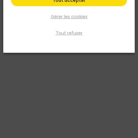
Tout accepter
Gérer les cookies
Tout refuser
Dans l'épisode 11 de "C'est du Pro",
on aborde la notion de
recrutement.
Recruter efficacement en tant qu'artisan est essentiel pour assurer
la qualité et la pérennité de votre entreprise. Voici quelques
conseils pratiques pour réussir vos recrutements :