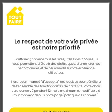
0
0
TROUVEZ VOTRE MAGASIN TOUT FAIRE
Choisir mon magasin
Saisissez votre région pour les informations de stock et de
livraison. Votre emplacement ne sera pas partagé.
Le respect de votre vie privée
Retrouvez les délais et options de
est notre priorité
Accueil
PRODUITS
Isolation, Cloison
Cloison
Accessoires c
livraison ainsi que les disponibiltiés en
magasin
P. ex. Ile de france
Toutfaire.fr, comme tous les sites, utilise des cookies. Ils
nous permettent d’établir des statistiques, d’améliorer nos
performances et de personnaliser votre expérience
Rechercher
utilisateur.
Il est recommandé "d'accepter" ces cookies pour bénéficier
Nous utilisons des cookies pour fournir ce service. En
de l’ensemble des fonctionnalités de notre site. Votre choix
savoir plus sur la façon dont nous utilisons les cookies
sera conservé pendant 12 mois maximum et modifiable à
dans notre politique.
tout moment depuis notre page "politique des cookies".