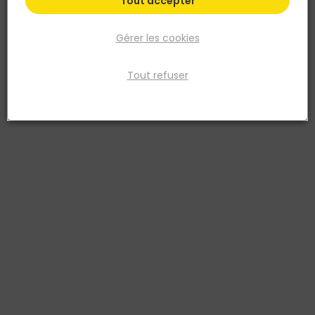
Tout accepter
Gérer les cookies
Tout refuser
PROSIDE
Appui Intermédiaire Thermacoustic 30/45 Proside
- Boite de 50 pièces
Réf. 3760381540218
L’appui intermédiaire Thermacoustic Proside 30/45 mm,
conditionné en boîte de 50 pièces, garantit un espacement précis
entre le mur support et l’ossature métallique (fourrures F45/F47).
Son design robuste maintient l’isolant de façon rigide, même en