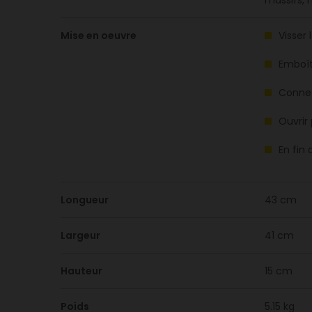
massifs, 
Mise en oeuvre
Visser 
Emboît
Connec
Ouvrir 
En fin 
Longueur
43 cm
Largeur
41 cm
Hauteur
15 cm
Poids
5.15 kg