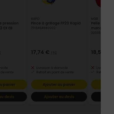
RAPID
MOB
e pression
Pince à grillage FP20 Rapid
Pelle ronde 
3 EX EB
manche boi
7313464680002
330380951591
17,74 €
18,56 €
C
TTC
T
icile
Livraison à domicile
Livraison à
 de vente
Retrait en point de vente
Retrait en p
u panier
Ajouter au panier
Ajout
au devis
Ajouter au devis
Ajout