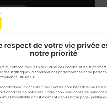
L'enseigne
Nous rejoindre
Services
DEMANDER
CATALOGUES
UN
DEVIS/PRIX
 Tuyau RAIN PLUS +kit raccords/nez robinet et lance - 5 couches Ø19x20m
e respect de votre vie privée e
S
l
notre priorité
RAIN IRRIGATION
Batterie Tuyau RAIN PLUS +kit
ire.fr, comme tous les sites, utilise des cookies. Ils nous permet
raccords/nez robinet et lance 
lir des statistiques, d’améliorer nos performances et de personn
couches Ø19x20m 26B
expérience utilisateur.
Réf. 8015459089102
 recommandé "d'accepter" ces cookies pour bénéficier de l’ens
La batterie de tuyau RAIN PLUS Ø19 mm en
nctionnalités de notre site. Votre choix sera conservé pendant 1
N
caoutchouc 5 couches mesure 20 m et incl
p
um et modifiable à tout moment depuis notre page "politique 
p
kit complet raccords, nez de robinet et lanc
s".