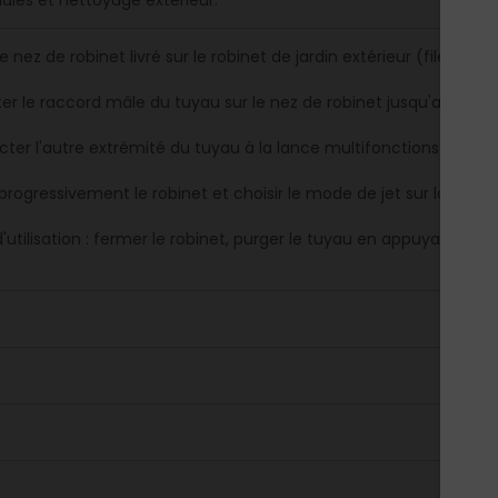
haies et nettoyage extérieur.
le nez de robinet livré sur le robinet de jardin extérieur (fileté 2
er le raccord mâle du tuyau sur le nez de robinet jusqu'au déclic
ter l'autre extrémité du tuyau à la lance multifonctions en tour
progressivement le robinet et choisir le mode de jet sur la lance 
d'utilisation : fermer le robinet, purger le tuyau en appuyant sur