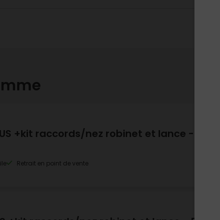
gamme
US +kit raccords/nez robinet et lance - 5
ile
Retrait en point de vente