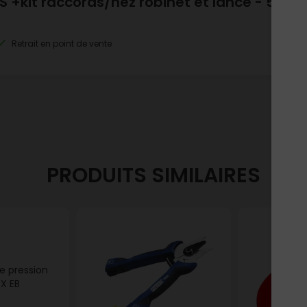
S +kit raccords/nez robinet et lance - 5
Retrait en point de vente
PRODUITS SIMILAIRES