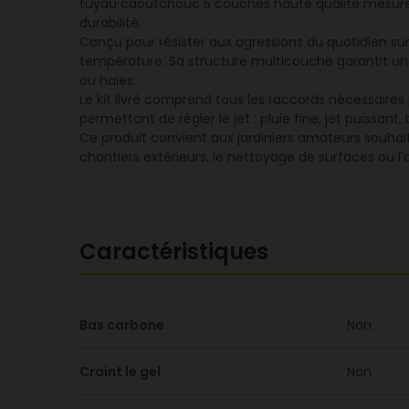
tuyau caoutchouc 5 couches haute qualité mesure 1
durabilité.
Conçu pour résister aux agressions du quotidien sur
température. Sa structure multicouche garantit une 
ou haies.
Le kit livré comprend tous les raccords nécessaires
permettant de régler le jet : pluie fine, jet puiss
Ce produit convient aux jardiniers amateurs souhai
chantiers extérieurs, le nettoyage de surfaces ou l
Caractéristiques
Bas carbone
Non
Craint le gel
Non