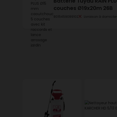
Batterie Tuyau RAIN PLU
couches Ø19x20m 26B
8015459089102
Livraison à domicile