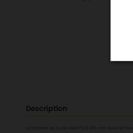
Description
La batterie de tuyau RAIN PLUS Ø15 mm avec kit racc