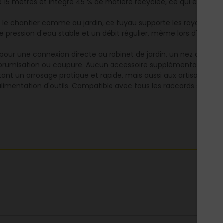
5 mètres et intègre 45 % de matière recyclée, ce qui en fait 
 le chantier comme au jardin, ce tuyau supporte les rayons UV, l
pression d'eau stable et un débit régulier, même lors d'arrosag
 pour une connexion directe au robinet de jardin, un nez de robi
ant, brumisation ou coupure. Aucun accessoire supplémentaire n'e
tant un arrosage pratique et rapide, mais aussi aux artisans du
'alimentation d'outils. Compatible avec tous les raccords standa