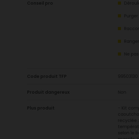
Conseil pro
Déroule
Purger 
Raccor
Ranger 
Ne pas
Code produit TFP
99503130
Produit dangereux
Non
Plus produit
- Kit com
caoutchou
recyclée 
températu
selon le 