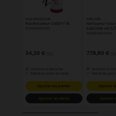
RAIN IRRIGATION
KARCHER
Pulvérisateur OXIDY F 8L
Nettoyeur haut
KARCHER HD 5/1
3701064300033
4066529152206
34,20 €
778,80 €
TTC
TT
Livraison à domicile
Livraison à dom
Retrait en point de vente
Retrait en point
Ajouter au panier
Ajouter a
Ajouter au devis
Ajouter 