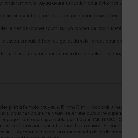
r entièrement le tuyau avant utilisation pour éviter les torsions 
le circuit avant la première utilisation pour éliminer les résidus d
der le nez de robinet fourni sur un robinet de jardin fileté 20/27
le tuyau enroulé à l'abri du gel et du soleil direct pour prolonger
 laisser l'eau stagner dans le tuyau lors de gelées : vidanger ava
plet prêt à l'emploi : tuyau Ø15 mm 15 m + raccords + nez robine
c 5 couches pour une flexibilité et une durabilité supérieures 
: engagement écoresponsable certifié par RAIN IRRIGATION. - Rési
res extrêmes pour une utilisation toute saison. - Lance réglable 
besoin. - Compatible avec tous les robinets de jardin standard 15