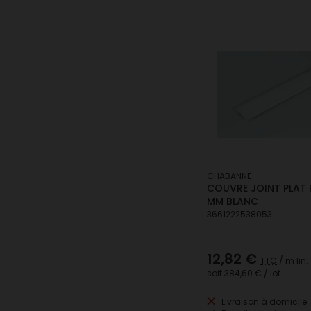
CHABANNE
COUVRE JOINT PLAT 
MM BLANC
3661222538053
12,82 €
TTC
/ m lin.
soit
384,60 €
/ lot
Livraison à domicile