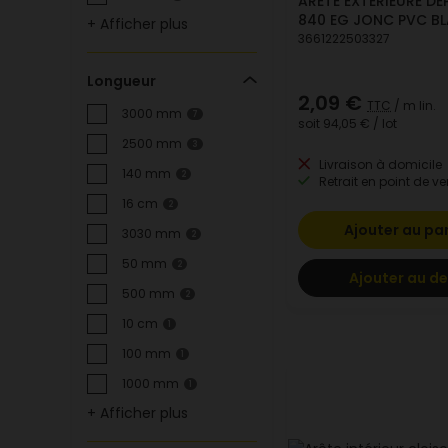
ARETE EXTERIEURE DE
840 EG JONC PVC BL
+ Afficher plus
3661222503327
Longueur
2,09 €
TTC
/ m lin.
3000 mm
7
soit
94,05 €
/ lot
2500 mm
3
Livraison à domicile
140 mm
2
Retrait en point de ve
16 cm
2
Ajouter au pa
3030 mm
2
50 mm
2
Ajouter au de
500 mm
2
10 cm
1
100 mm
1
1000 mm
1
+ Afficher plus