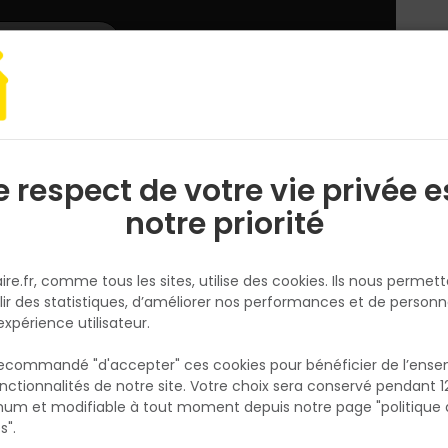
L'enseigne
Nous rejoindre
Services
DEMANDER
CATALOGUES
UN
DEVIS/PRIX
essoires cloison
e respect de votre vie privée e
S
l
notre priorité
ire.fr, comme tous les sites, utilise des cookies. Ils nous permet
lir des statistiques, d’améliorer nos performances et de personn
expérience utilisateur.
A
 recommandé "d'accepter" ces cookies pour bénéficier de l’ens
nctionnalités de notre site. Votre choix sera conservé pendant 1
N
p
um et modifiable à tout moment depuis notre page "politique 
p
s".