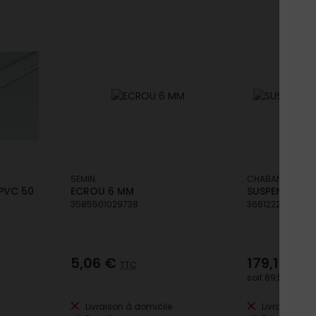
SEMIN
CHABANNE
PVC 50
ECROU 6 MM
SUSPENTE M5
3585501029738
3661222530606
5,06 €
179,16 €
TTC
T
soit
89,58 €
/ lo
Livraison à domicile
Livraison à 