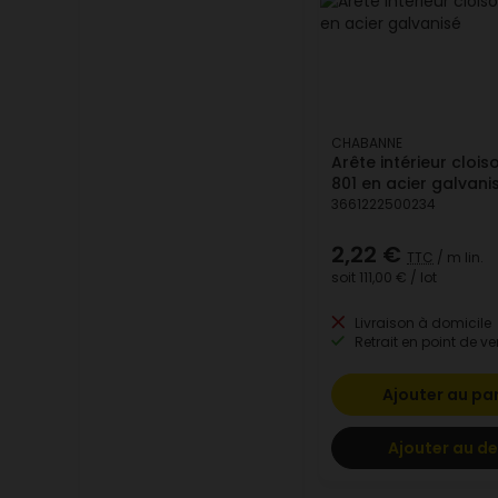
CHABANNE
Arête intérieur clois
801 en acier galvani
3661222500234
2,22 €
TTC
/ m lin.
soit
111,00 €
/ lot
Livraison à domicile
Retrait en point de ve
Ajouter au pa
Ajouter au de