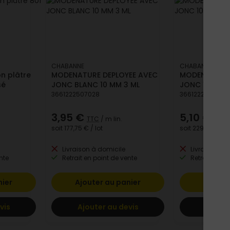
CHABANNE
CHABANNE
on plâtre
MODENATURE DEPLOYEE AVEC
MODENATURE 
sé
JONC BLANC 10 MM 3 ML
JONC 10 MM N
3661222507028
3661222504157
3,95 €
5,10 €
TTC
/ m lin.
TTC
/
soit
177,75 €
/ lot
soit
229,50 €
/ l
Livraison à domicile
Livraison à 
nte
Retrait en point de vente
Retrait en po
nier
Ajouter au panier
Ajoute
vis
Ajouter au devis
Ajoute