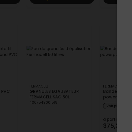
FERMACELL
FERMACELL
C PVC
GRANULES EGALISATEUR
Bande de re
FERMACELL SAC 50L
powerpanel 
4007548001519
Voir plus de 
à partir de
375,32 €