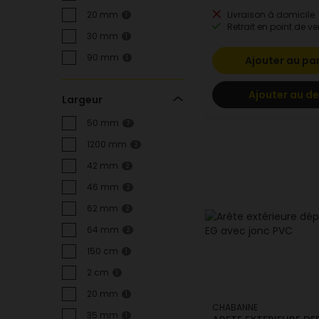
Livraison à domicile
20 mm
1
Retrait en point de ve
30 mm
1
90 mm
Ajouter au pa
1
Ajouter au de
Largeur
50 mm
7
1200 mm
2
42 mm
2
46 mm
2
62 mm
2
64 mm
2
150 cm
1
2 cm
1
20 mm
1
CHABANNE
35 mm
1