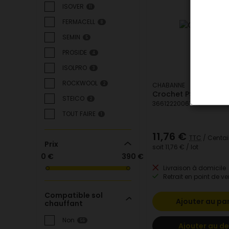
ISOVER
11
FERMACELL
8
SEMIN
5
PROSIDE
4
ISOLPRO
3
ROCKWOOL
2
CHABANNE
Crochet PS 20
STEICO
2
3661222006774
TOUT FAIRE
1
11,76 €
TTC
/ Centa
Prix
soit
11,76 €
/ lot
0 €
390 €
Livraison à domicile
Retrait en point de ve
Compatible sol
Ajouter au pa
chauffant
Non
56
Ajouter au de