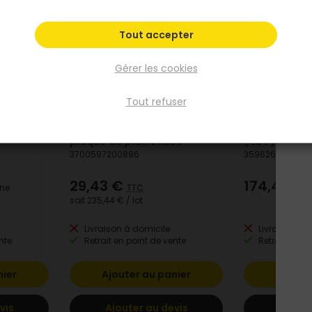
Tout accepter
Gérer les cookies
Tout refuser
ISOLPRO
ISOVER
Vis TTPC 70x4,2mm pour
Suspente Int
plaque de plâtre x500
(40 P)
3700597200896
3596265234610
29,43 €
174,42 €
ine
TTC
soit
235,44 €
/ lot
Livraison à domicile
Livraison à 
nte
Retrait en point de vente
Retrait en po
nier
Ajouter au panier
Ajoute
vis
Ajouter au devis
Ajoute