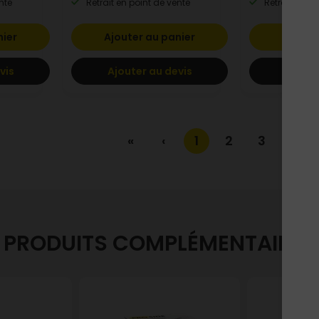
nte
Retrait en point de vente
Retrait en po
nier
Ajouter au panier
Ajoute
vis
Ajouter au devis
Ajoute
«
‹
1
2
3
›
PRODUITS COMPLÉMENTAIRES