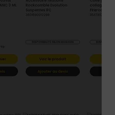
PLOYEE
Accessoire fixations
Colle prête à
ANC 3 ML
Rockcomble Evolution
collage pann
Suspentes RC
Firerock
3601590012298
3537310001610
DISPONIBILITÉ SELON MAGASIN
DISPONIBILIT
nte
nier
Voir le produit
Voir l
vis
Ajouter au devis
Ajoute