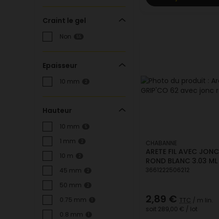
Craint le gel
Non
55
Epaisseur
10 mm
2
Hauteur
10 mm
5
1 mm
CHABANNE
2
ARETE FIL AVEC JON
10 m
2
ROND BLANC 3.03 ML
3661222506212
45 mm
2
50 mm
2
2,89 €
0.75 mm
TTC
/ m lin.
1
soit
289,00 €
/ lot
0.8 mm
1