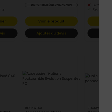
DISPONIBILITÉ SELON MAGASIN
Livraison à 
nte
Retrait en po
nier
Voir le produit
Ajoute
vis
Ajouter au devis
Ajoute
ROCKWOOL
ROCKWOOL