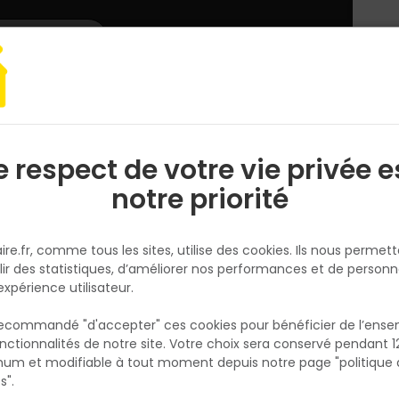
L'enseigne
Nous rejoindre
Services
DEMANDER
CATALOGUES
UN
DEVIS/PRIX
cessoires cloison
Bande papier renforcée - Rouleau de 75M x 53MM
e respect de votre vie privée e
S
l
notre priorité
FERMACELL
Bande papier renforcée - Roul
ire.fr, comme tous les sites, utilise des cookies. Ils nous permet
de 75M x 53MM
lir des statistiques, d’améliorer nos performances et de personn
Réf. 4007548005609
expérience utilisateur.
Utilisée pour le traitement des joints entre 
 recommandé "d'accepter" ces cookies pour bénéficier de l’ens
fermacell à bords amincis ou pour un
nctionnalités de notre site. Votre choix sera conservé pendant 1
N
renforcement des angles. S'associe avec en
p
um et modifiable à tout moment depuis notre page "politique 
p
pour joint fermacell.
s".