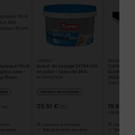
TOUPRET
WOOD PLUS
eplaqué Filmé
Enduit de Lissage EXTRA'LISS
Contreplaqu
ptus Asie -
en pâte - Seau de 4KG
ECONOFILM p
ép.15mm
2500x1250 
3178310017524
208477310023
dèles
Voir plus de modèles
25,51 €
19,65 €
/ m2
TTC
T
soit
61,41 €
/ lo
icile
Livraison à domicile
Livraison à
 de vente
Retrait en point de vente
Retrait en p