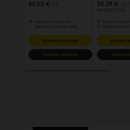
62,02 €
32,39 €
TTC
TTC
/
soit
32,39 €
/ lot
Livraison à domicile
Livraison à dom
Retrait en point de vente
Retrait en point
Ajouter au panier
Ajouter a
Ajouter au devis
Ajouter 