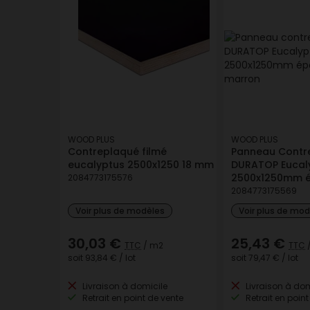
WOOD PLUS
WOOD PLUS
Contreplaqué filmé
Panneau Contr
eucalyptus 2500x1250 18 mm
DURATOP Eucaly
2500x1250mm 
2084773175576
2084773175569
Voir plus de modèles
Voir plus de mo
30,03 €
25,43 €
TTC
/ m2
TTC
soit
93,84 €
/ lot
soit
79,47 €
/ lot
Livraison à domicile
Livraison à dom
Retrait en point de vente
Retrait en point