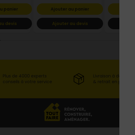
u panier
Ajouter au panier
Ajout
au devis
Ajouter au devis
Ajout
Plus de 4000 experts
Livraison à domicil
conseils à votre service
& retrait en point d