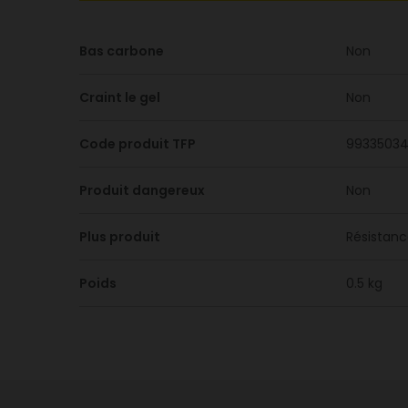
Bas carbone
Non
Craint le gel
Non
Code produit TFP
9933503
Produit dangereux
Non
Plus produit
Résistance
Poids
0.5 kg