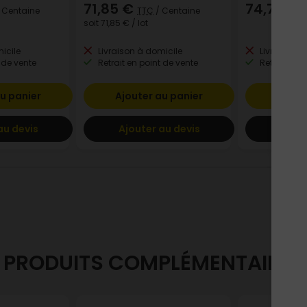
71,85 €
74,75 €
 Centaine
TTC
/ Centaine
soit
71,85 €
/ lot
icile
Livraison à domicile
Livraison à
 de vente
Retrait en point de vente
Retrait en p
u panier
Ajouter au panier
Ajout
au devis
Ajouter au devis
Ajout
PRODUITS COMPLÉMENTAIRES