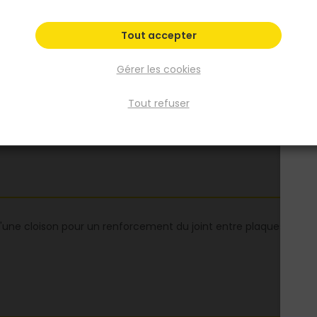
Voir plus
Tout accepter
Fiche produit
Fiche Technique
Gérer les cookies
Tout refuser
 d'une cloison pour un renforcement du joint entre plaques FERM