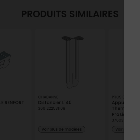
PRODUITS SIMILAIRES
CHABANNE
PROSIDE
LE RENFORT
Distancier L140
Appui Inter
Thermacoust
3661222531108
Proside - Bo
376038154023
Voir plus de modèles
Voir plus de