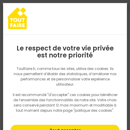
0
0
TROUVEZ VOTRE MAGASIN TOUT FAIRE
Choisir mon magasin
Saisissez votre région pour les informations de stock et de
livraison. Votre emplacement ne sera pas partagé.
Le respect de votre vie privée
Retrouvez les délais et options de
est notre priorité
Accueil
PRODUITS
Quincaillerie, électricité
Quincaillerie bâtime
livraison ainsi que les disponibiltiés en
magasin
P. ex. Ile de france
Toutfaire.fr, comme tous les sites, utilise des cookies. Ils
nous permettent d’établir des statistiques, d’améliorer nos
performances et de personnaliser votre expérience
Rechercher
utilisateur.
Il est recommandé "d'accepter" ces cookies pour bénéficier
Nous utilisons des cookies pour fournir ce service. En
de l’ensemble des fonctionnalités de notre site. Votre choix
savoir plus sur la façon dont nous utilisons les cookies
sera conservé pendant 12 mois maximum et modifiable à
dans notre politique.
tout moment depuis notre page "politique des cookies".