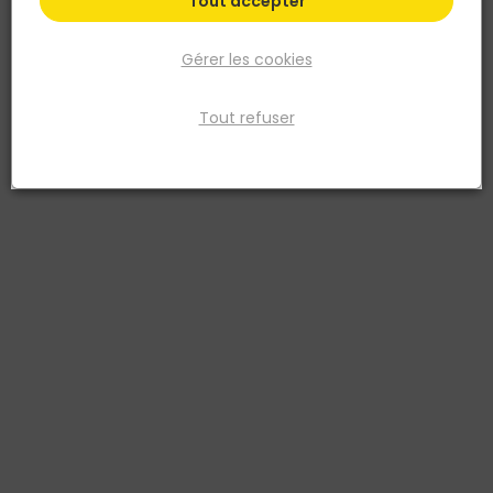
Tout accepter
Gérer les cookies
Tout refuser
SWG
FIL DE FER 1.4mm/50m VERT DY270245 Acier - P/6
Réf. 4009155749549
FIL DE FER 1.4mm/50m VERT DY270245 Acier - P/6
Voir plus
Fiche produit