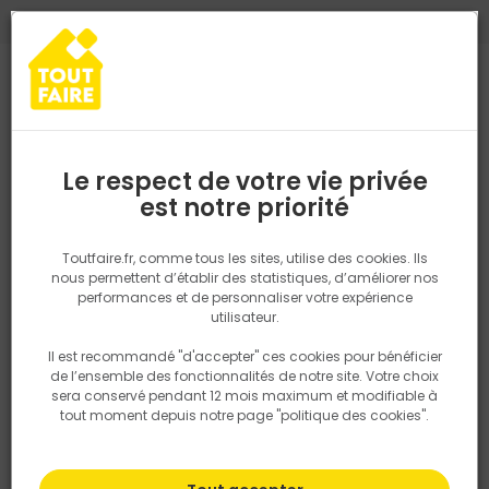
0
0
TROUVEZ VOTRE MAGASIN TOUT FAIRE
Choisir mon magasin
Saisissez votre région pour les informations de stock et de
livraison. Votre emplacement ne sera pas partagé.
Le respect de votre vie privée
Retrouvez les délais et options de
est notre priorité
Accueil
PRODUITS
Salle de bain, cuisine, plomberie et chauffage
livraison ainsi que les disponibiltiés en
magasin
P. ex. Ile de france
Toutfaire.fr, comme tous les sites, utilise des cookies. Ils
nous permettent d’établir des statistiques, d’améliorer nos
performances et de personnaliser votre expérience
Rechercher
utilisateur.
Il est recommandé "d'accepter" ces cookies pour bénéficier
Nous utilisons des cookies pour fournir ce service. En
de l’ensemble des fonctionnalités de notre site. Votre choix
savoir plus sur la façon dont nous utilisons les cookies
sera conservé pendant 12 mois maximum et modifiable à
dans notre politique.
tout moment depuis notre page "politique des cookies".