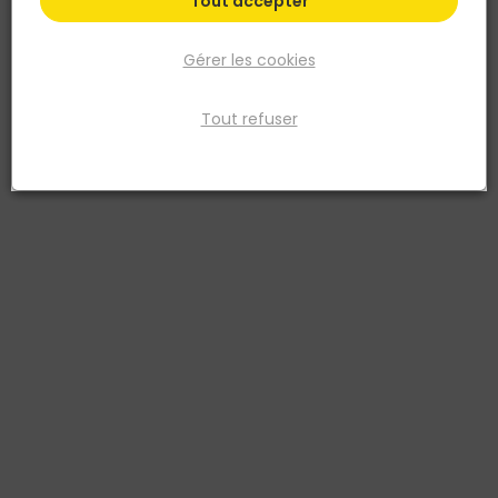
Tout accepter
Gérer les cookies
Tout refuser
NOYON ET THIEBAULT
Flexible Inox Femelle Femelle pour robinetterie -
F3/4' - L.300mm - DN13
Réf. 3342971201213
permet le raccordement de l'appareil à la canalisation
Voir plus
Fiche produit
Prix
TTC