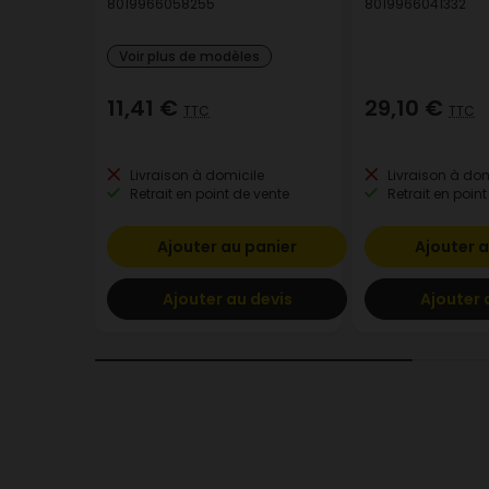
8019966058255
8019966041332
Voir plus de modèles
11,41 €
29,10 €
TTC
TTC
Livraison à domicile
Livraison à dom
Retrait en point de vente
Retrait en point
Ajouter au panier
Ajouter a
Ajouter au devis
Ajouter 