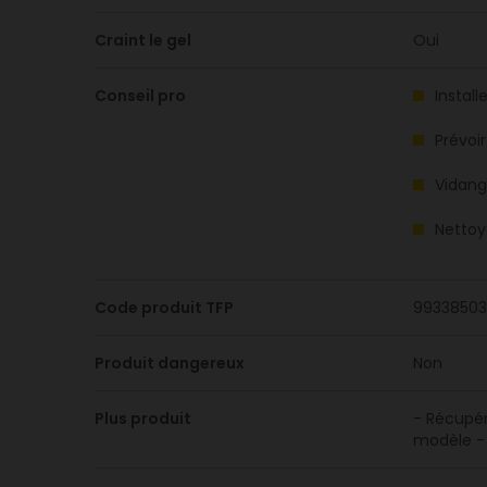
Craint le gel
Oui
Conseil pro
Install
Prévoi
Vidang
Nettoye
Code produit TFP
99338503
Produit dangereux
Non
Plus produit
- Récupér
modèle - 