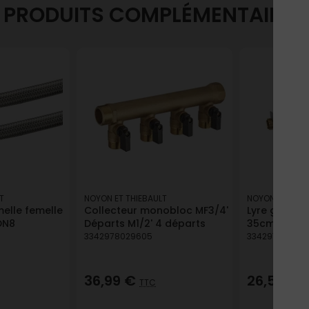
PRODUITS COMPLÉMENTAIRES
T
NOYON ET THIEBAULT
NOYON ET THIE
melle femelle
Collecteur monobloc MF3/4'
Lyre gaz bu
DN8
Départs M1/2' 4 départs
35cm NOYO
3342978029605
334297803337
36,99 €
26,55 €
TTC
T