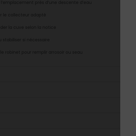
r l’emplacement près d’une descente d’eau
er le collecteur adapté
der la cuve selon la notice
u stabiliser si nécessaire
r le robinet pour remplir arrosoir ou seau