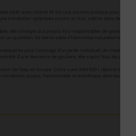
able GRAF avec robinet PE est une solution pratique pour collect
t une installation optimisée contre un mur, même dans des espace
, elle s'intègre aux projets éco-responsables de gestion de l'ea
sation au quotidien. Sa teinte sable s'harmonise naturellement av
séquente pour l'arrosage d'un jardin individuel, de massifs fleur
 proximité d'une descente de goutiere, elle capte l'eau de pluie
stion de l'eau en Europe. Cette cuve SLIM 500 L répond aux att
stallation propre, fonctionnelle et esthétique dans leur jardin.