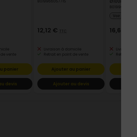
Ø100mm
8019966057715
801996600783
Voir plus de
12,12 €
16,68 €
TTC
T
icile
Livraison à domicile
Livraison à
 de vente
Retrait en point de vente
Retrait en p
u panier
Ajouter au panier
Ajout
au devis
Ajouter au devis
Ajout