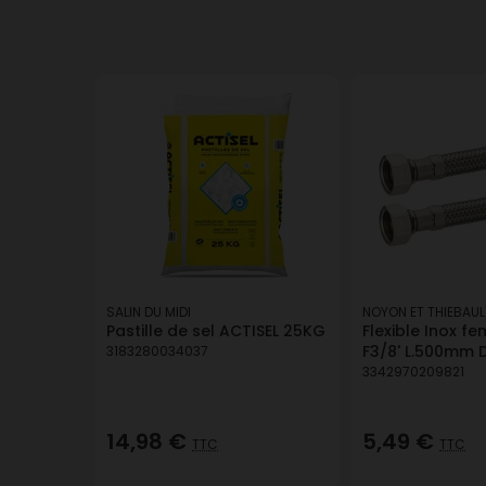
SALIN DU MIDI
NOYON ET THIEBAUL
Pastille de sel ACTISEL 25KG
Flexible Inox fe
F3/8' L.500mm 
3183280034037
3342970209821
14,98 €
5,49 €
TTC
TTC