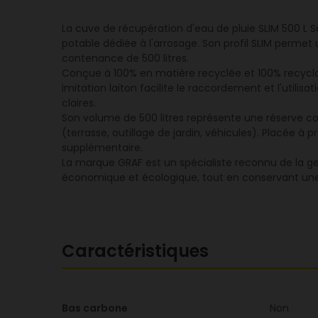
La cuve de récupération d'eau de pluie SLIM 500 L S
potable dédiée à l'arrosage. Son profil SLIM perme
contenance de 500 litres.
Conçue à 100% en matière recyclée et 100% recyclable
imitation laiton facilite le raccordement et l'utili
claires.
Son volume de 500 litres représente une réserve con
(terrasse, outillage de jardin, véhicules). Placée à
supplémentaire.
La marque GRAF est un spécialiste reconnu de la ge
économique et écologique, tout en conservant une in
Caractéristiques
Bas carbone
Non