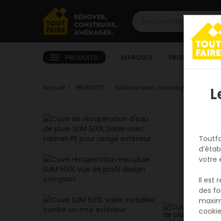
PRODUITS
MARQUES
PROMOTIONS
Accueil
PRODUITS
Salle de bain, cuisine, plomberie e
L
Toutfa
d’étab
votre 
Il est
des fo
maxim
cookie