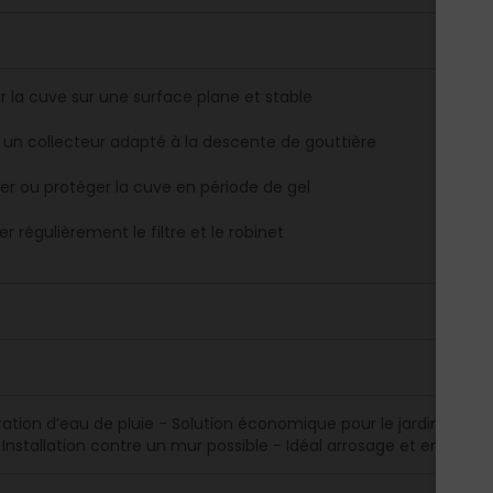
er la cuve sur une surface plane et stable
r un collecteur adapté à la descente de gouttière
er ou protéger la cuve en période de gel
r régulièrement le filtre et le robinet
ation d’eau de pluie - Solution économique pour le jardin - Form
Installation contre un mur possible - Idéal arrosage et entretien