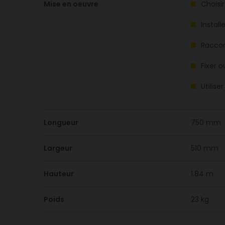
Mise en oeuvre
Choisi
Install
Raccor
Fixer o
Utilise
Longueur
750 mm
Largeur
510 mm
Hauteur
1.84 m
Poids
23 kg