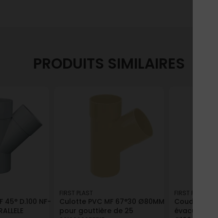
PRODUITS SIMILAIRES
FIRST PLAST
FIRST PLAST
 45° D.100 NF-
Culotte PVC MF 67°30 Ø80MM
Coude PVC 
RALLELE
pour gouttière de 25
évacuation 