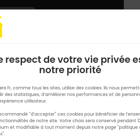
L'enseigne
Nous rejoindre
Services
DEMANDER
CATALOGUES
UN
DEVIS/PRIX
t chauffage
Plomberie
Vidage et évacuation
Cuve de récupération
e respect de votre vie privée e
S
l
notre priorité
GRAF
Cuve de récupération d'eau d
ire.fr, comme tous les sites, utilise des cookies. Ils nous permet
pluie SLIM 500L Sable avec rob
lir des statistiques, d’améliorer nos performances et de personn
PE
expérience utilisateur.
Réf. 4023122269878
 recommandé "d'accepter" ces cookies pour bénéficier de l’ens
La Cuve de récupération d'eau de pluie SLIM
nctionnalités de notre site. Votre choix sera conservé pendant 1
N
Sable avec robinet PE est la solution idéale 
p
um et modifiable à tout moment depuis notre page "politique 
p
collecter, stocker et réutiliser l'eau de pluie 
s".