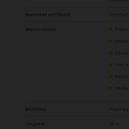
décaisser
Normes et certificats
Certificat
Mise en oeuvre
Prépare
Mettre
Déroule
Fixer 
Recouv
Vérifie
Matériaux
Polypropy
Longueur
25 m