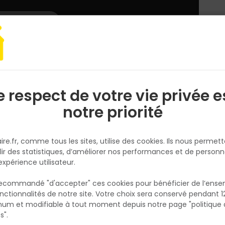
L'enseigne
Nous rejoindre
Services
DEMANDER
CATALOGUES
UN
DEVIS/PRIX
ement paysager
Accessoires aménagement paysager
Géotextile
e respect de votre vie privée e
S
l
notre priorité
SICAM
Géotextile anti remontée de
ire.fr, comme tous les sites, utilise des cookies. Ils nous permet
végétation GEO 350 - 2 x 25M 
lir des statistiques, d’améliorer nos performances et de personn
350g/m² 28KN PP/HD- Rouleau
expérience utilisateur.
50m²
 recommandé "d'accepter" ces cookies pour bénéficier de l’ens
Réf. 3701039136605
nctionnalités de notre site. Votre choix sera conservé pendant 1
N
p
Le Géotextile GEO 350 est un non-tissé the
um et modifiable à tout moment depuis notre page "politique 
p
double face en polypropylène haute densité
s".