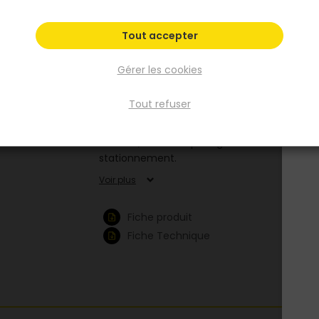
conçu pour bloquer efficacement la remon
des végétations indésirables tout en renfor
filtrant et stabilisant les sols. D’une masse
Tout accepter
surfacique de 350 g/m² et d’une résistance 
traction de 28 kN, ce géotextile professionn
Gérer les cookies
associe robustesse, perméabilité et durabilit
Facile à poser et totalement imputrescible, i
Tout refuser
constitue une barrière anti-mauvaises herb
durable sous les allées, terrasses, chemins
d’accès, zones de paillage et aires de
stationnement.
Voir plus
Fiche produit
Fiche Technique