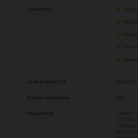
Conseil pro
Toujou
Ne pas
Pour l
En zone
Stocker
Code produit TFP
99503218
Produit dangereux
Non
Plus produit
- Blanc -
à 100% po
- Solutio
les sols l