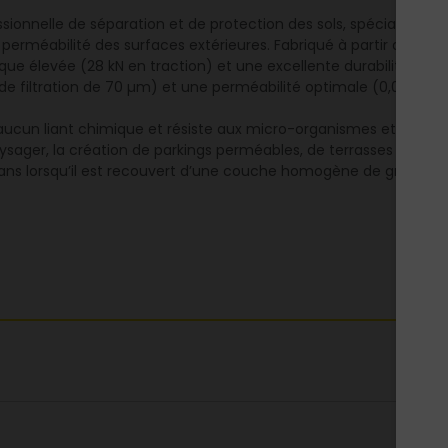
essionnelle de séparation et de protection des sols, spécialem
 perméabilité des surfaces extérieures. Fabriqué à partir de fibre
ue élevée (28 kN en traction) et une excellente durabilité dan
e filtration de 70 µm) et une perméabilité optimale (0,03 m/s),
ucun liant chimique et résiste aux micro-organismes et à la déc
r, la création de parkings perméables, de terrasses stabilisée
 30 ans lorsqu’il est recouvert d’une couche homogène de granu