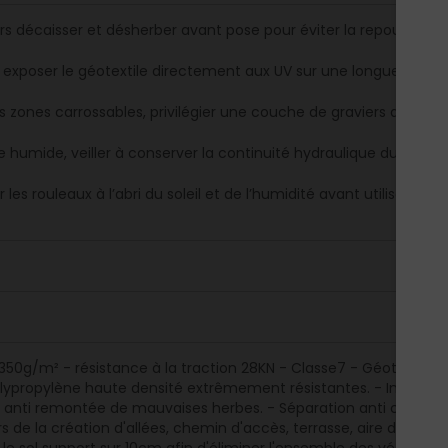
rs décaisser et désherber avant pose pour éviter la repousse sou
 exposer le géotextile directement aux UV sur une longue duré
es zones carrossables, privilégier une couche de graviers anguleux
 humide, veiller à conserver la continuité hydraulique du sol en é
 les rouleaux à l’abri du soleil et de l’humidité avant utilisation.
 350g/m² - résistance à la traction 28KN - Classe7 - Géotextile 
lypropylène haute densité extrêmement résistantes. - Imputrescib
n anti remontée de mauvaises herbes. - Séparation anti contamina
ors de la création d'allées, chemin d'accès, terrasse, aire de stat