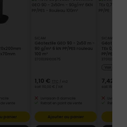
SICAM
SICAM
Géotextile GEO 90 - 2x50 m -
Géotextile 
x120x200mm
90 g/m² 6 kN PP/PES rouleau
TEx 0,75x3
60x70mm
100 m²
PP/PE
3701039100675
3701039112500
Voir plus de
1,10 €
7,42 €
TTC
/ m2
TT
soit
110,00 €
/ lot
soit
166,95 €
/ 
icile
Livraison à domicile
Livraison à
 de vente
Retrait en point de vente
Retrait en p
u panier
Ajouter au panier
Ajout