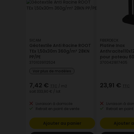
SICAM
FIBERDECK
Géotextile Anti Racine ROOT
Platine Inox
TEx 1,50x30m 360g/m² 28KN
Anthracite110
PP/PE
pour poteau 
3701039112524
3700421817405
Voir plus de modèles
7,42 €
23,91 €
TTC
/ m2
TTC
soit
333,90 €
/ lot
Livraison à domicile
Livraison à dom
Retrait en point de vente
Retrait en point
Ajouter au panier
Ajouter a