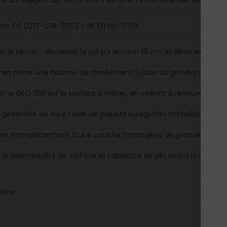
 le sol support sur 10cm afin d'éliminer l'ensemble des végétaux 
ion CE (1213-CPR-3751) - NF EN ISO 10319.
r le terrain : décaisser le sol sur environ 10 cm et éliminer les r
 en place une couche de nivellement (sable ou gravillons fins) a
r le GEO 350 sur la surface à traiter, en veillant à recouvrir les
le géotextile au sol à l’aide de piquets ou agrafes métalliques po
rir immédiatement d’une couche homogène de granulats (10
r la perméabilité de surface et l’absence de plis avant la mise en
lène