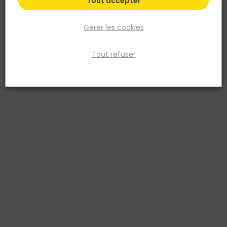
Tout accepter
Gérer les cookies
Tout refuser
SICAM
Géotextile tissé GEOTISS 16/5 5,3x100m 80g/m²
16KN PP
Réf. 3701039111008
Géotextile Tissé polypro GEOTISS 5,3x100m
Voir plus