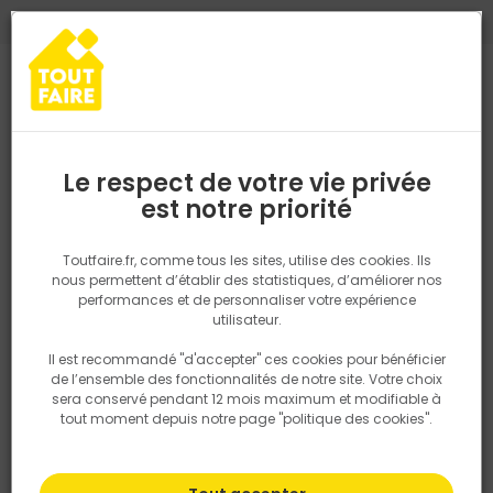
0
0
TROUVEZ VOTRE MAGASIN TOUT FAIRE
Choisir mon magasin
Saisissez votre région pour les informations de stock et de
livraison. Votre emplacement ne sera pas partagé.
Le respect de votre vie privée
Retrouvez les délais et options de
est notre priorité
Accueil
PRODUITS
Aménagement extérieur
Aménagement pa
livraison ainsi que les disponibiltiés en
magasin
P. ex. Ile de france
Toutfaire.fr, comme tous les sites, utilise des cookies. Ils
nous permettent d’établir des statistiques, d’améliorer nos
performances et de personnaliser votre expérience
Rechercher
utilisateur.
Il est recommandé "d'accepter" ces cookies pour bénéficier
Nous utilisons des cookies pour fournir ce service. En
de l’ensemble des fonctionnalités de notre site. Votre choix
savoir plus sur la façon dont nous utilisons les cookies
sera conservé pendant 12 mois maximum et modifiable à
dans notre politique.
tout moment depuis notre page "politique des cookies".