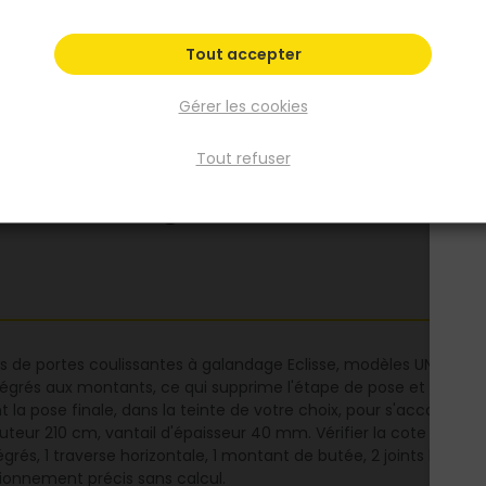
brosse, 2 joints PVC, le gabarit de perçage e
clés de fixation. Compatible portes 63 à 103
Tout accepter
hauteur 210 cm, axe 40 mm. Gain de temps
estimé à 30 minutes par vantail à la pose.
Gérer les cookies
Voir plus
Tout refuser
Fiche produit
Fiche Technique
ssis de portes coulissantes à galandage Eclisse, modèles UNIQUE 9
égrés aux montants, ce qui supprime l'étape de pose et de coup
ant la pose finale, dans la teinte de votre choix, pour s'accorder 
auteur 210 cm, vantail d'épaisseur 40 mm. Vérifier la cote « uni
rés, 1 traverse horizontale, 1 montant de butée, 2 joints brosse, 
tionnement précis sans calcul.