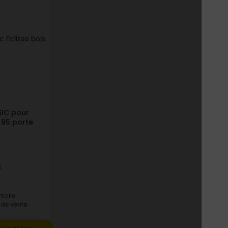
SIC pour
 95 porte
C
icile
 de vente