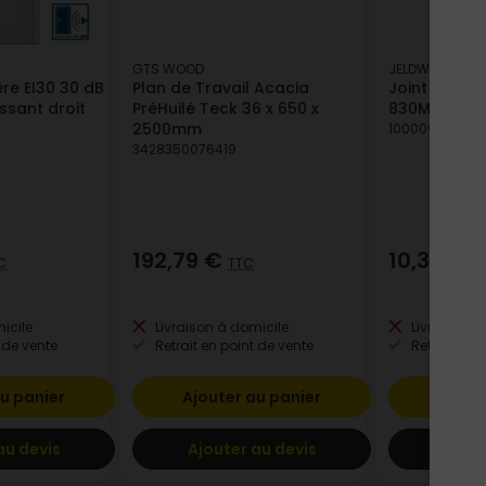
GTS WOOD
JELDWEN
ère EI30 30 dB
Plan de Travail Acacia
Joint balai 
sant droit
PréHuilé Teck 36 x 650 x
830MM
2500mm
100009910040
3428350076419
192,79 €
10,30 €
C
TTC
T
icile
Livraison à domicile
Livraison à
 de vente
Retrait en point de vente
Retrait en p
u panier
Ajouter au panier
Ajout
au devis
Ajouter au devis
Ajout