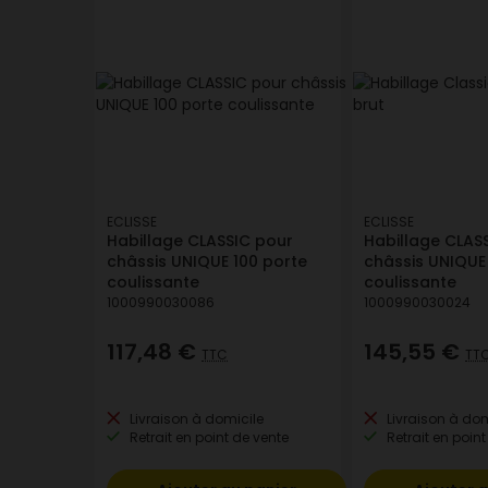
ECLISSE
ECLISSE
Habillage CLASSIC pour
Habillage CLAS
châssis UNIQUE 100 porte
châssis UNIQUE
coulissante
coulissante
1000990030086
1000990030024
117,48 €
145,55 €
TTC
TT
Livraison à domicile
Livraison à dom
Retrait en point de vente
Retrait en point