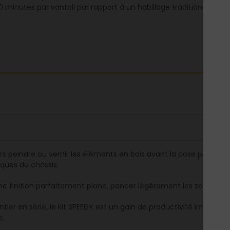
 minutes par vantail par rapport à un habillage traditionnel.
rs peindre ou vernir les éléments en bois avant la pose pour év
iques du châssis.
ne finition parfaitement plane, poncer légèrement les zones d’as
ntier en série, le kit SPEEDY est un gain de productivité importa
e.