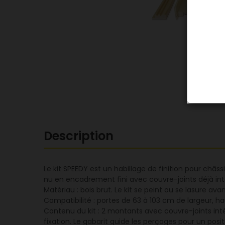
Description
Le kit SPEEDY est un habillage de finition pour châ
nu en encadrement fini avec couvre-joints déjà int
Matériau : bois brut. Le kit se peint ou se lasure av
Compatibilité : portes de 63 à 103 cm de largeur, h
Contenu du kit : 2 montants avec couvre-joints intég
fixation. Le gabarit guide les perçages pour un posi