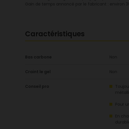
Gain de temps annoncé par le fabricant : environ 30
Caractéristiques
Bas carbone
Non
Craint le gel
Non
Conseil pro
Toujou
métall
Pour u
En cha
durabl