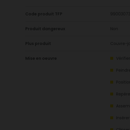
Code produit TFP
9900307
Produit dangereux
Non
Plus produit
Couvre-joi
Mise en oeuvre
Vérifie
Peindre
Positi
Repérer
Assemb
Insérer
Clipser