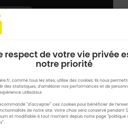
L'enseigne
Nous rejoindre
Services
DEMANDER
CATALOGUES
UN
DEVIS/PRIX
ur
Aménagement placard
Habillage SPEEDY pour châssis Eclisse UNI
e respect de votre vie privée e
S
l
notre priorité
ECLISSE
Habillage SPEEDY pour châssis
ire.fr, comme tous les sites, utilise des cookies. Ils nous permet
Eclisse UNIQUE 95/100 bois brut
lir des statistiques, d’améliorer nos performances et de personn
Réf. 3663317000018
expérience utilisateur.
Kit d'habillage SPEEDY en bois brut pour châs
 recommandé "d'accepter" ces cookies pour bénéficier de l’ens
coulissant à galandage Eclisse UNIQUE 95/10
nctionnalités de notre site. Votre choix sera conservé pendant 1
N
EXTENSION 95/100. Couvre-joints intégrés, fin
p
um et modifiable à tout moment depuis notre page "politique 
p
prête à peindre. Le pack regroupe 2 montant
s".
traverse haute, 1 montant de butée, 2 joints