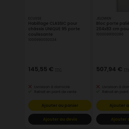
ECLISSE
JELDWEN
Habillage CLASSIC pour
Bloc porte pali
châssis UNIQUE 95 porte
204x83 cm pous
coulissante
1000099100286
1000990030024
145,55 €
507,94 €
TTC
TT
Livraison à domicile
Livraison à dom
Retrait en point de vente
Retrait en point
Ajouter au panier
Ajouter a
Ajouter au devis
Ajouter 