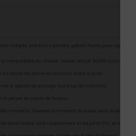
3
nts intégrés, bois brut à peindre, gabarit fourni, pose rapide.
r la compatibilité du châssis : Eclisse UNIQUE 95/100 ou EXTENSION
 ou lasurer les pièces en bois brut avant la pose.
onner le gabarit de perçage fourni sur les montants.
 et percer les points de fixation.
ler montants, traverse et montant de butée selon le plan.
 les joints brosse côté coulissement et les joints PVC en butée.
 les couvre-joints intégrés à l'aide des 8 clés de fixation.