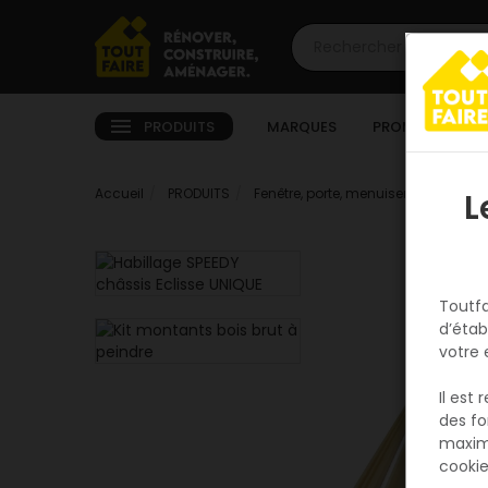
PRODUITS
MARQUES
PROMOTIONS
Accueil
PRODUITS
Fenêtre, porte, menuiserie
Intérie
L
Toutfa
d’étab
votre 
Il est
des fo
maxim
cookie