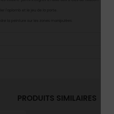
er l'aplomb et le jeu de la porte.
dre la peinture sur les zones manipulées.
PRODUITS SIMILAIRES