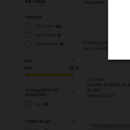
FILTRER
38 produits
Marque
TOUT FAIRE
35
CANTILLANA
1
SALIN DU MIDI
1
Prix
10 €
60 €
TOUT FAIRE
Gravier à béton en 
Compatible sol
de 1M3
chauffant
2084800001359
Non
7
Craint le gel
DISPONIBILITÉ SELON 