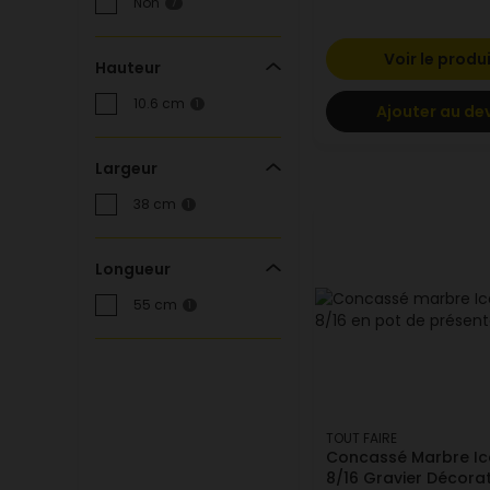
Non
7
Voir le produ
Hauteur
10.6 cm
1
Ajouter au de
Largeur
38 cm
1
Longueur
55 cm
1
TOUT FAIRE
Concassé Marbre Ic
8/16 Gravier Décorat