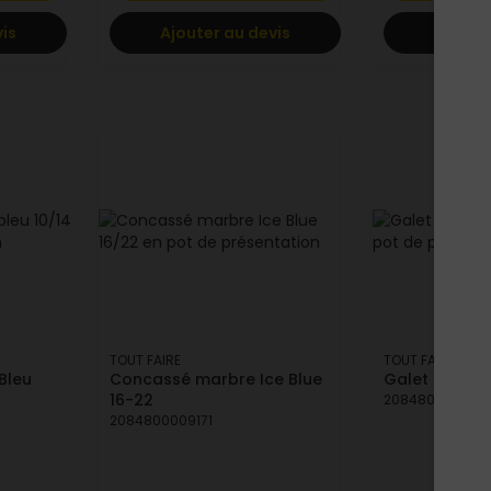
vis
Ajouter au devis
Ajoute
TOUT FAIRE
TOUT FAIRE
Bleu
Concassé marbre Ice Blue
Galet marbre
16-22
2084800009331
2084800009171