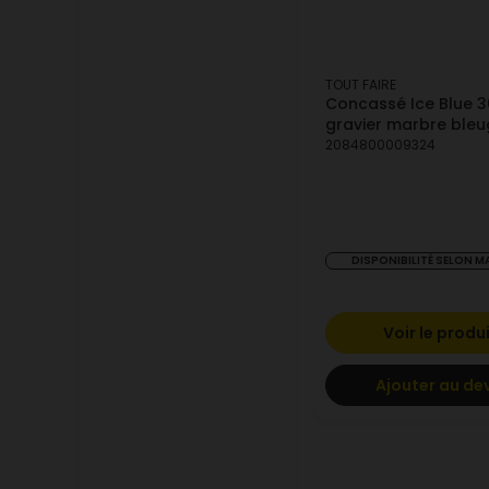
TOUT FAIRE
Concassé Ice Blue 
gravier marbre bleu
2084800009324
DISPONIBILITÉ SELON 
Voir le produ
Ajouter au de