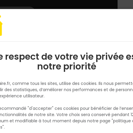
L'enseigne
Nous rejoindre
Services
DEMANDER
CATALOGUES
UN
DEVIS/PRIX
Matériaux
Sable, gravier, galet
e respect de votre vie privée e
S
l
notre priorité
t
ire.fr, comme tous les sites, utilise des cookies. Ils nous permet
, Tout Faire vous propose une sélection de sable, de gravier e
lir des statistiques, d’améliorer nos performances et de personn
de maçonnerie
, du gravier pour stabiliser une allée ou des g
expérience utilisateur.
n ! Notre large gamme de matériaux vous permet de trouver fa
 recommandé "d'accepter" ces cookies pour bénéficier de l’ens
nctionnalités de notre site. Votre choix sera conservé pendant 1
N
p
um et modifiable à tout moment depuis notre page "politique 
p
s".