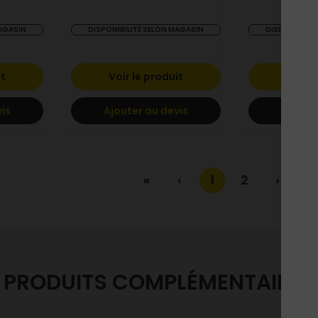
MAGASIN
DISPONIBILITÉ SELON MAGASIN
DISPONIBILIT
it
Voir le produit
Voir l
vis
Ajouter au devis
Ajoute
«
‹
1
2
›
»
PRODUITS COMPLÉMENTAIRES