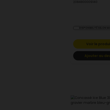
2084800009140
DISPONIBILITÉ SELON 
Voir le produ
Ajouter au de