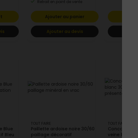
Retrait en point de vente
it
Ajouter au panier
Voir l
vis
Ajouter au devis
Ajoute
TOUT FAIRE
TOUT FAIRE
e Blue
Paillette ardoise noire 30/60
Concassé Cal
if Bleu
paillage décoratif
veine blanc 