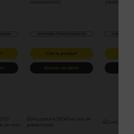
2084800009300
2084800009317
MAGASIN
DISPONIBILITÉ SELON MAGASIN
DISPONIBILIT
it
Voir le produit
Voir l
vis
Ajouter au devis
Ajoute