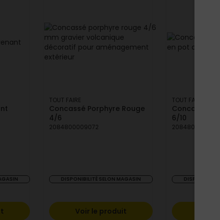
TOUT FAIRE
TOUT FAIRE
ant
Concassé Porphyre Rouge
Concassé Por
4/6
6/10
2084800009072
2084800009126
MAGASIN
DISPONIBILITÉ SELON MAGASIN
DISPONIBILIT
it
Voir le produit
Voir l