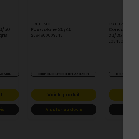
TOUT FAIRE
TOUT FAIRE
30/50
Pouzzolane 20/40
Concassé Ma
gris
20/25
2084800009348
208480000935
MAGASIN
DISPONIBILITÉ SELON MAGASIN
DISPONIBILIT
it
Voir le produit
Voir l
vis
Ajouter au devis
Ajoute