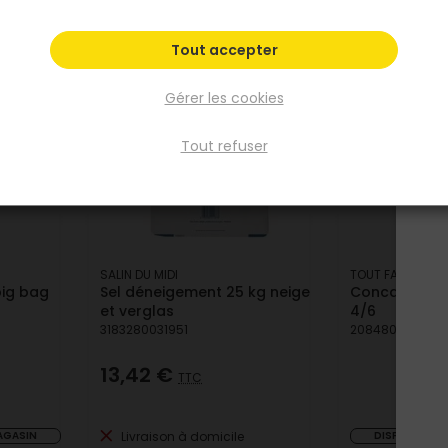
A
Tout accepter
Gérer les cookies
Tout refuser
SALIN DU MIDI
TOUT FAIRE
big bag
Sel déneigement 25 kg neige
Concassé cal
et verglas
4/6
3183280031951
208480000905
13,42 €
TTC
MAGASIN
Livraison à domicile
DISPONIBILIT