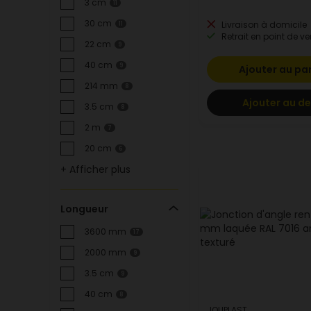
3 cm
11
30 cm
Livraison à domicile
11
Retrait en point de ve
22 cm
9
40 cm
9
Ajouter au pa
214 mm
8
Ajouter au de
3.5 cm
8
2 m
7
20 cm
6
+ Afficher plus
Longueur
3600 mm
17
2000 mm
9
3.5 cm
9
40 cm
8
JOUPLAST