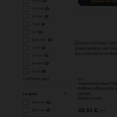
Ajouter au de
10 cm
9
12.8 cm
9
20 mm
9
7 cm
9
1 m
8
1000 mm
8
2 cm
8
27 mm
8
34 mm
8
6 cm
8
+ Afficher plus
EDA
Vase Rond Haut TO
Ø48cm H80cm 90L V
Laurier
Largeur
3086960272821
145 mm
12
48,92 €
180 mm
TTC
11