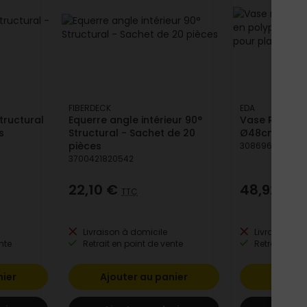
FIBERDECK
EDA
tructural
Equerre angle intérieur 90°
Vase Rond H
s
Structural - Sachet de 20
Ø48cm H80c
pièces
308696022962
3700421820542
22,10 €
48,92 €
TTC
T
Livraison à domicile
Livraison à 
nte
Retrait en point de vente
Retrait en po
nier
Ajouter au panier
Ajoute