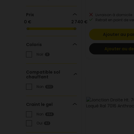
Prix
Livraison à domicile
Retrait en point de ve
0 €
2 740 €
Ajouter au pa
Coloris
Ajouter au de
Noir
3
Compatible sol
chauffant
Non
533
Craint le gel
Non
454
Oui
82