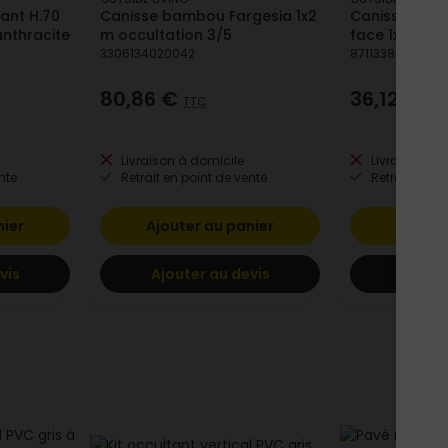
ant H.70
Canisse bambou Fargesia 1x2
Canisse PVC 
nthracite
m occultation 3/5
face 1x3 m a
3306134020042
8711338532454
80,86 €
36,12 €
TTC
TT
Livraison à domicile
Livraison à 
nte
Retrait en point de vente
Retrait en po
nier
Ajouter au panier
Ajoute
vis
Ajouter au devis
Ajoute