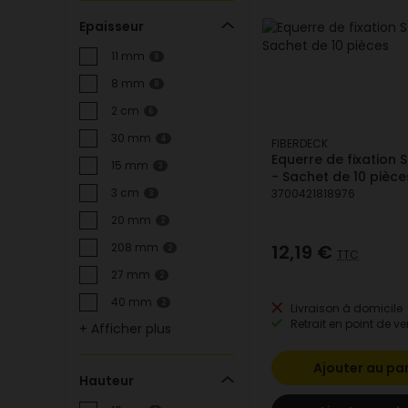
Epaisseur
11 mm
8
8 mm
8
2 cm
6
30 mm
4
FIBERDECK
Equerre de fixation S
15 mm
3
- Sachet de 10 pièce
3 cm
3700421818976
3
20 mm
2
12,19 €
208 mm
2
TTC
27 mm
2
40 mm
2
Livraison à domicile
Retrait en point de ve
+ Afficher plus
Ajouter au pa
Hauteur