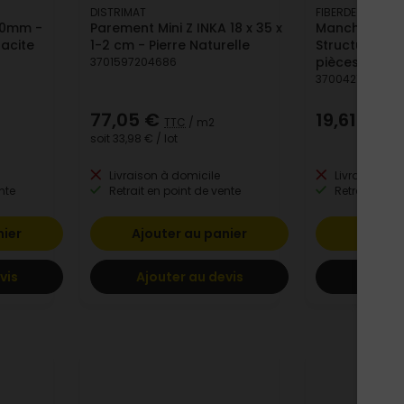
DISTRIMAT
FIBERDECK
 70mm -
Parement Mini Z INKA 18 x 35 x
Manchon de 
racite
1-2 cm - Pierre Naturelle
Structural - 
pièces
3701597204686
3700421818969
77,05 €
19,61 €
TTC
/ m2
TTC
soit
33,98 €
/ lot
Livraison à domicile
Livraison à 
nte
Retrait en point de vente
Retrait en po
nier
Ajouter au panier
Ajoute
vis
Ajouter au devis
Ajoute