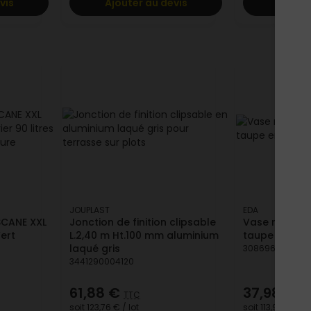
vis
Ajouter au devis
Ajoute
JOUPLAST
EDA
SCANE XXL
Jonction de finition clipsable
Vase rond h
ert
L.2,40 m Ht.100 mm aluminium
taupe polyp
laqué gris
308696020888
3441290004120
61,88 €
37,98 €
TTC
TT
soit
123,76 €
/ lot
soit
113,94 €
/ lot