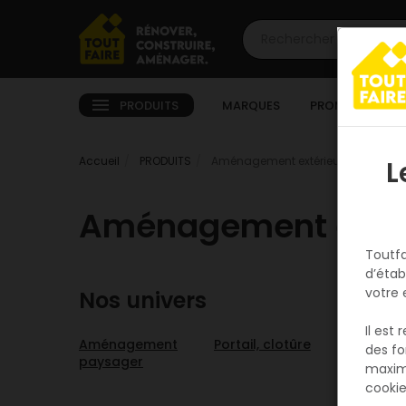
PRODUITS
MARQUES
PROMOTIONS
Accueil
PRODUITS
Aménagement extérieur
L
Aménagement extér
Toutfa
d’étab
votre 
Nos univers
Il est
Aménagement
Portail, clotûre
Revêtem
des fo
paysager
sol
maxim
cookie