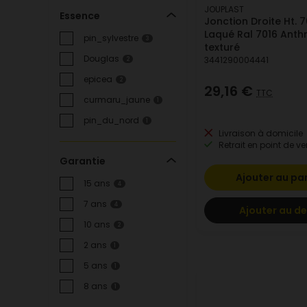
JOUPLAST
Essence
Jonction Droite Ht.
Laqué Ral 7016 Anth
pin_sylvestre
3
texturé
Douglas
3441290004441
2
epicea
2
29,16 €
TTC
curmaru_jaune
1
pin_du_nord
1
Livraison à domicile
Retrait en point de ve
Garantie
Ajouter au pa
15 ans
4
7 ans
4
Ajouter au de
10 ans
2
2 ans
1
5 ans
1
8 ans
1