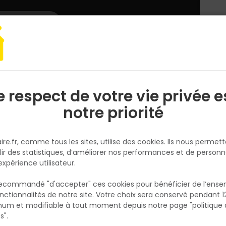
L'enseigne
Nous rejoindre
Services
DEMANDER
CATALOGUES
UN
DEVIS/PRIX
e respect de votre vie privée e
S
l
notre priorité
ieur
ire.fr, comme tous les sites, utilise des cookies. Ils nous permet
lir des statistiques, d’améliorer nos performances et de personn
expérience utilisateur.
 recommandé "d'accepter" ces cookies pour bénéficier de l’ens
ent de
Revêtement de
nctionnalités de notre site. Votre choix sera conservé pendant 1
N
mur
p
um et modifiable à tout moment depuis notre page "politique 
p
s".