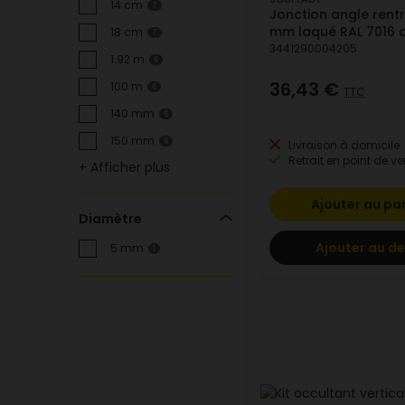
14 cm
7
Jonction angle rentr
mm laqué RAL 7016 a
18 cm
7
3441290004205
1.92 m
6
36,43 €
100 m
6
TTC
140 mm
6
150 mm
6
Livraison à domicile
Retrait en point de ve
+ Afficher plus
Ajouter au pa
Diamètre
Ajouter au de
5 mm
1