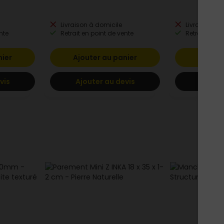
Livraison à domicile
Livraison à 
nte
Retrait en point de vente
Retrait en po
nier
Ajouter au panier
Ajoute
vis
Ajouter au devis
Ajoute