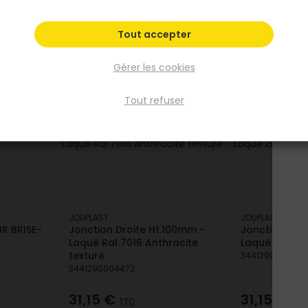
Tout accepter
A
Gérer les cookies
Tout refuser
JOUPLAST
JOUPLAST
UR BRISE-
Jonction Droite Ht.100mm -
Jonction droi
Laqué Ral 7016 Anthracite
Laqué Gris a
texturé
3441290004489
3441290004472
31,15 €
31,15 €
TTC
TTC