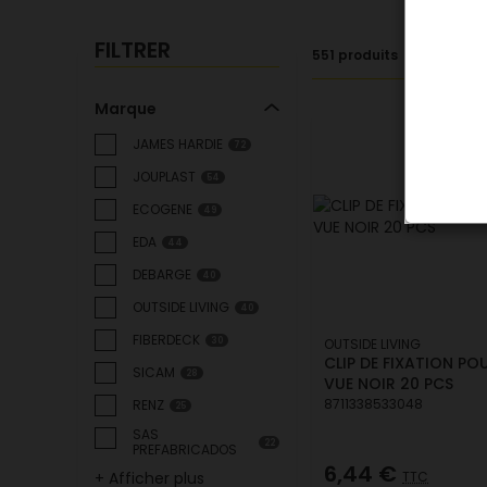
FILTRER
551 produits
Marque
JAMES HARDIE
72
JOUPLAST
54
ECOGENE
49
EDA
44
DEBARGE
40
OUTSIDE LIVING
40
FIBERDECK
30
OUTSIDE LIVING
CLIP DE FIXATION PO
SICAM
28
VUE NOIR 20 PCS
8711338533048
RENZ
25
SAS
22
PREFABRICADOS
6,44 €
TTC
+ Afficher plus