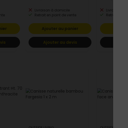
Livraison à domicile
Livraison à 
nte
Retrait en point de vente
Retrait en po
nier
Ajouter au panier
Ajoute
vis
Ajouter au devis
Ajoute
OUTSIDE LIVING
OUTSIDE LIVING