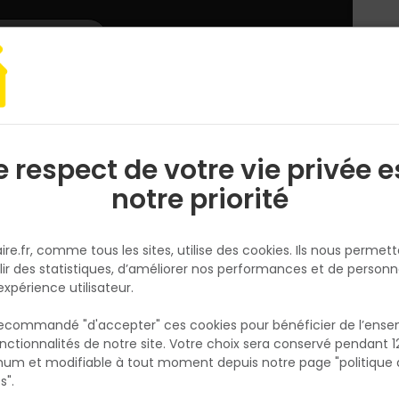
L'enseigne
Nous rejoindre
Services
DEMANDER
CATALOGUES
UN
DEVIS/PRIX
TE TOUT FAIRE
e respect de votre vie privée e
S
l
notre priorité
THIERRY MATERIAUX DAMIATTE TOUT FAIRE
ire.fr, comme tous les sites, utilise des cookies. Ils nous permet
lir des statistiques, d’améliorer nos performances et de personn
IAUX DE CONSTRUCTION
CARRELAGE
OUTILLAGE
AMÉNAGEMENT EXTÉ
expérience utilisateur.
Route de Saint Martin
81220 Damiatte
FRANCE
 recommandé "d'accepter" ces cookies pour bénéficier de l’ens
05 63 70 63 16
nctionnalités de notre site. Votre choix sera conservé pendant 1
N
p
um et modifiable à tout moment depuis notre page "politique 
Fermé
p
s".