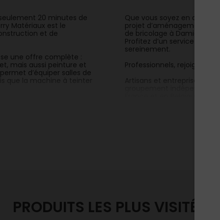
à seulement 20 minutes de
Que vous soyez en quête de
rry Matériaux est le
projet d’aménagement inté
onstruction et de
de bricolage à Damiatte v
Profitez d’un service rapide
sereinement.
se une offre complète :
et, mais aussi peinture et
Professionnels, rejoignez l’
s permet d’équiper salles de
is que la machine à teinter
Artisans et entreprises du 
groupement indépendant de
France et en Belgique.
 aussi bien la qualité des
mité, ancrés dans le
En collaborant avec Tout Fa
conditions négociées et la 
pour développer votre activ
solidité d’un partenaire de 
os dépenses ? Avec Thierry
ne en toute simplicité.
PRODUITS LES PLUS VISITÉS