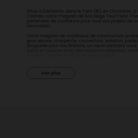
Situé à Damiatte, dans le Tarn (81) en Occitanie, 
Castres, votre magasin de bricolage Tout Faire Thie
partenaire de confiance pour tous vos projets de c
rénovation.
Votre magasin de matériaux de construction propo
gros œuvre, charpente, couverture, isolation, parqu
droguerie pour vos finitions. Le rayon sanitaire vou
bains et cuisines avec des solutions adaptées, tand
sur place facilite le choix de vos couleurs.
Ici, dans votre magasin de bricolage, vous trouverez
matériaux que le conseil de professionnels de proxi
Voir plus
territoire du Tarn.
Demandez votre devis en ligne facilement
Vous préparez des travaux et souhaitez anticiper v
Matériaux, vous pouvez
demander votre devis en lig