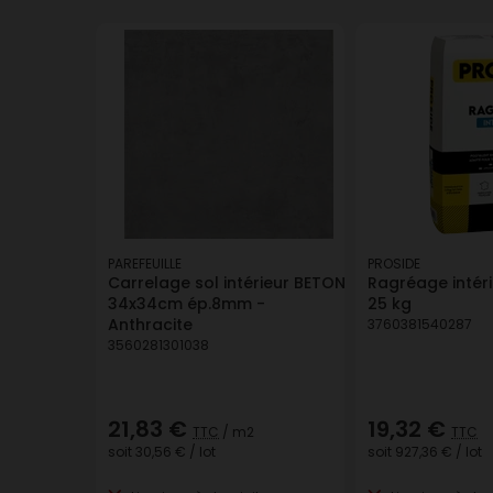
PAREFEUILLE
PROSIDE
Carrelage sol intérieur BETON
Ragréage intéri
34x34cm ép.8mm -
25 kg
Anthracite
3760381540287
3560281301038
21,83 €
19,32 €
TTC
/ m2
TTC
soit
30,56 €
/ lot
soit
927,36 €
/ lot