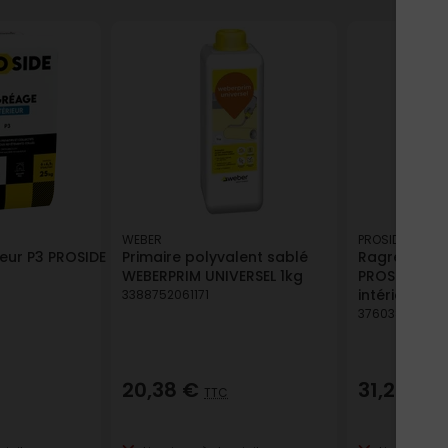
WEBER
PROSIDE
eur P3 PROSIDE
Primaire polyvalent sablé
Ragréage P4S
WEBERPRIM UNIVERSEL 1kg
PROSIDE - S
intérieur/ext
3388752061171
376038154030
20,38 €
31,28 €
TTC
T