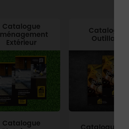
Catalogue
Catalogue
ménagement
Outillage
Extérieur
Catalogue
Catalogue Bo