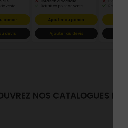
icile
Livraison à domicile
Livraison à
 de vente
Retrait en point de vente
Retrait en p
u panier
Ajouter au panier
Ajout
au devis
Ajouter au devis
Ajout
OUVREZ NOS CATALOGUES EN L