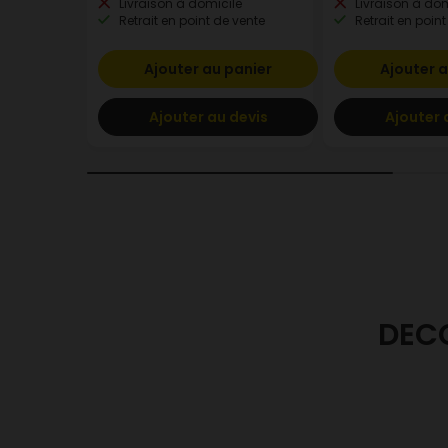
Livraison à domicile
Livraison à dom
Retrait en point de vente
Retrait en point
Ajouter au panier
Ajouter a
Ajouter au devis
Ajouter 
DEC