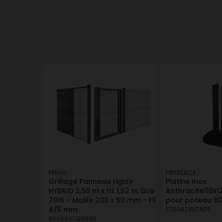
FERRO
FIBERDECK
Grillage Panneau rigide
Platine Inox
HYBRID 2,50 m x Ht 1,52 m Gris
Anthracite110
7016 - Maille 200 x 50 mm - Fil
pour poteau 
4/5 mm
3700421817405
8006637128690