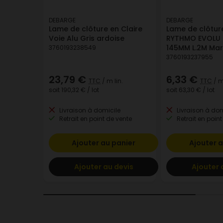
DEBARGE
DEBARGE
Lame de clôture en Claire
Lame de clôtur
Voie Alu Gris ardoise
RYTHMO EVOLU H
145MM L.2M Mar
3760193238549
3760193237955
23,79 €
6,33 €
TTC
/ m lin.
TTC
/ m
soit
190,32 €
/ lot
soit
63,30 €
/ lot
Livraison à domicile
Livraison à dom
Retrait en point de vente
Retrait en point
Ajouter au panier
Ajouter a
Ajouter au devis
Ajouter 