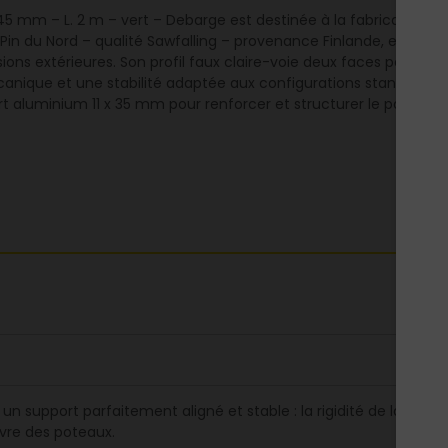
5 mm – L. 2 m – vert – Debarge est destinée à la fabrication d
n du Nord – qualité Sawfalling – provenance Finlande, elle est t
sions extérieures. Son profil faux claire-voie deux faces permet
ique et une stabilité adaptée aux configurations standards de
nsert aluminium 11 x 35 mm pour renforcer et structurer le pannea
r un support parfaitement aligné et stable : la rigidité de la l
re des poteaux.