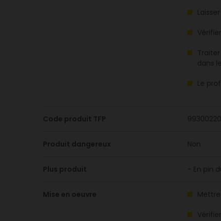
Laisse
Vérifie
Traite
dans l
Le pro
Code produit TFP
9930022
Produit dangereux
Non
Plus produit
- En pin 
Mise en oeuvre
Mettre
Vérifie