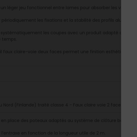
r un léger jeu fonctionnel entre lames pour absorber les variatio
r périodiquement les fixations et la stabilité des profils alumin
r systématiquement les coupes avec un produit adapté au trait
e temps.
fil faux claire-voie deux faces permet une finition esthétique u
0
du Nord (Finlande) traité classe 4 - Faux claire voie 2 faces - C
 en place des poteaux adaptés au système de clôture bois.
r l’entraxe en fonction de la longueur utile de 2 m.