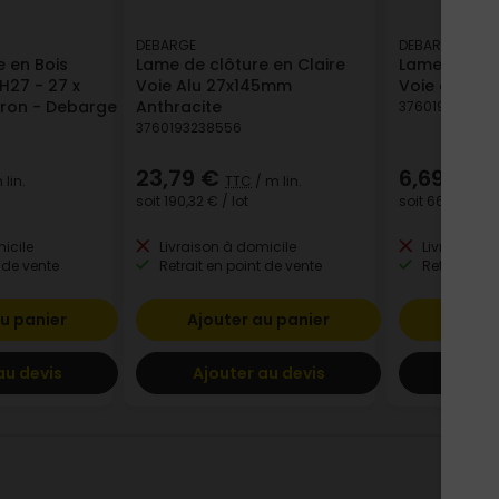
DEBARGE
DEBARGE
e en Bois
Lame de clôture en Claire
Lame de clô
27 - 27 x
Voie Alu 27x145mm
Voie en Boi
ron - Debarge
Anthracite
376019323640
3760193238556
23,79 €
6,69 €
 lin.
TTC
/ m lin.
TT
soit
190,32 €
/ lot
soit
66,90 €
/ l
icile
Livraison à domicile
Livraison à
 de vente
Retrait en point de vente
Retrait en p
u panier
Ajouter au panier
Ajout
au devis
Ajouter au devis
Ajout