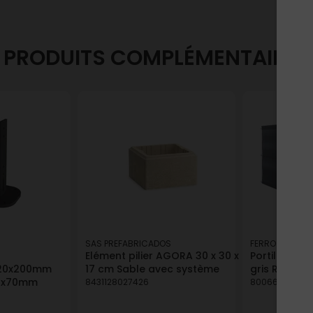
PRODUITS COMPLÉMENTAIRES
SAS PREFABRICADOS
FERRO
Elément pilier AGORA 30 x 30 x
Portillon LAR
x120x200mm
17 cm Sable avec système
gris RAL 701
60x70mm
8431128027426
800663712881