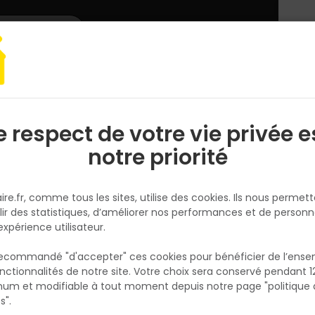
L'enseigne
Nous rejoindre
Services
DEMANDER
CATALOGUES
UN
DEVIS/PRIX
 clotûre
Portail et portillon
PORTAIL ET PORTILLON ALU
Lame de clôtur
e respect de votre vie privée e
S
l
notre priorité
DEBARGE
Lame de clôture en Bois RYTH
ire.fr, comme tous les sites, utilise des cookies. Ils nous permet
EVOLU H27 27 x 145mm L.2M
lir des statistiques, d’améliorer nos performances et de personn
Réf. 3760193238914
expérience utilisateur.
La lame de clôture en bois RYTHMO EVOLU H
 recommandé "d'accepter" ces cookies pour bénéficier de l’ens
27 x 145 mm – longueur 2 m – coloris Vert –
nctionnalités de notre site. Votre choix sera conservé pendant 1
N
Debarge est conçue pour la réalisation de c
p
um et modifiable à tout moment depuis notre page "politique 
p
extérieures robustes et esthétiques. Fabriq
s".
Pin du Nord, elle bénéficie d’un traitement 