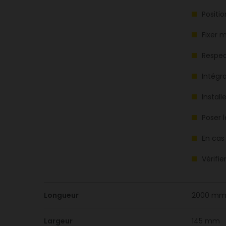
Positi
Fixer 
Respec
Intégr
Install
Poser l
En cas
Vérifie
Longueur
2000 m
Largeur
145 mm