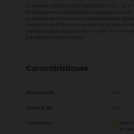
La lame de clôture bois RYTHMO EVOLU H27 – 27 x 14
aménagements résidentiels et paysagers. Issue de Pi
protection renforcée contre l’humidité et les agres
L’épaisseur de 27 mm assure une bonne tenue mécan
profil de finition aluminium en « U » H27 et à un i
par palette. Garantie 10 ans.
Caractéristiques
Bas carbone
Non
Craint le gel
Non
Conseil pro
Prévoi
en œuv