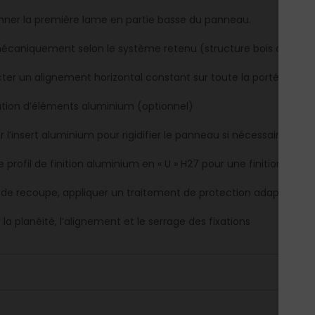
onner la première lame en partie basse du panneau.
mécaniquement selon le système retenu (structure bois ou alu
ter un alignement horizontal constant sur toute la portée.
ation d’éléments aluminium (optionnel)
er l’insert aluminium pour rigidifier le panneau si nécessaire.
e profil de finition aluminium en « U » H27 pour une finition nette
 de recoupe, appliquer un traitement de protection adapté sur les
r la planéité, l’alignement et le serrage des fixations
m