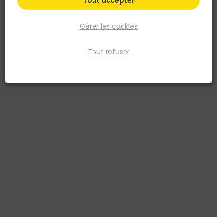
Tout accepter
Gérer les cookies
Tout refuser
GEO FENNEL
GEO FENNEL
TREPIED ALU PLAT MACON
MIRE ALU 4M TN14
FS20
4045921001046
4045921100213
93,76 €
71,80 €
TTC
TTC
Livraison à domicile
Livraison à domicile
Retrait en point de vente
Retrait en point de vente
Ajouter au panier
Ajouter au panier
Ajouter au devis
Ajouter au devis