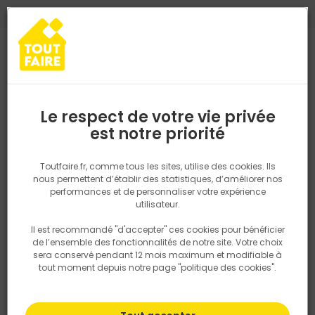
0
0
TROUVEZ VOTRE MAGASIN TOUT FAIRE
Choisir mon magasin
Saisissez votre région pour les informations de stock et de
livraison. Votre emplacement ne sera pas partagé.
Le respect de votre vie privée
Retrouvez les délais et options de
est notre priorité
Accueil
PRODUITS
Outillage & équipement
Outillage électropor
livraison ainsi que les disponibiltiés en
magasin
P. ex. Ile de france
Toutfaire.fr, comme tous les sites, utilise des cookies. Ils
Mesure laser
nous permettent d’établir des statistiques, d’améliorer nos
performances et de personnaliser votre expérience
Rechercher
utilisateur.
Il est recommandé "d'accepter" ces cookies pour bénéficier
Nous utilisons des cookies pour fournir ce service. En
Filtrer
de l’ensemble des fonctionnalités de notre site. Votre choix
savoir plus sur la façon dont nous utilisons les cookies
sera conservé pendant 12 mois maximum et modifiable à
dans notre politique.
tout moment depuis notre page "politique des cookies".
Par défaut
Tri
24 produits
Prix
TTC