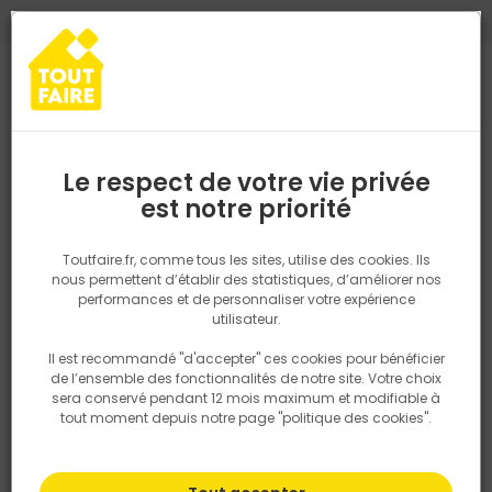
0
0
TROUVEZ VOTRE MAGASIN TOUT FAIRE
Choisir mon magasin
Saisissez votre région pour les informations de stock et de
livraison. Votre emplacement ne sera pas partagé.
Le respect de votre vie privée
Retrouvez les délais et options de
est notre priorité
Accueil
PRODUITS
Outillage & équipement
Outillage électropor
livraison ainsi que les disponibiltiés en
magasin
P. ex. Ile de france
Toutfaire.fr, comme tous les sites, utilise des cookies. Ils
nous permettent d’établir des statistiques, d’améliorer nos
performances et de personnaliser votre expérience
Rechercher
utilisateur.
Il est recommandé "d'accepter" ces cookies pour bénéficier
Nous utilisons des cookies pour fournir ce service. En
de l’ensemble des fonctionnalités de notre site. Votre choix
savoir plus sur la façon dont nous utilisons les cookies
sera conservé pendant 12 mois maximum et modifiable à
dans notre politique.
tout moment depuis notre page "politique des cookies".