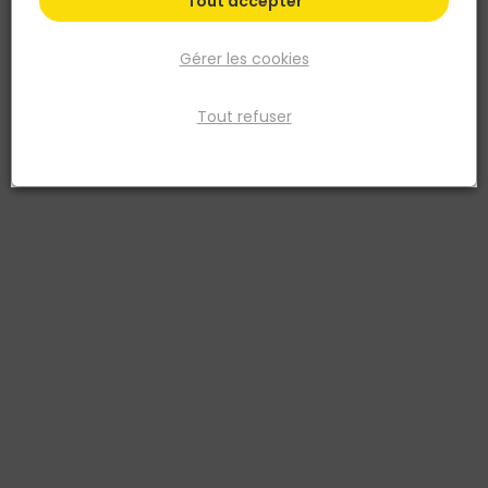
Tout accepter
Gérer les cookies
Tout refuser
IRONSIDE
Kit Niveau Laser 360°
Réf. 3394661024947
3 faisceaux laser vert 360° : horizontal, latéral, vertical vers l’avant.
Portée laser intérieure : 30m. Portée laser extérieure : 70m avec
détecteur. Précision : 0.2mm/m. autonivelant +/- 3°. Mode manuel
pour le marquage incliné. Mode pulsé. Adaptable trépied : filetage
1/4" et 5/8". Comprend : support magnétique multifonctionnel,