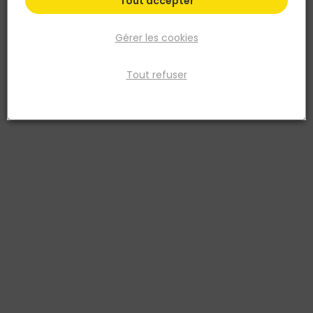
Tout accepter
Gérer les cookies
Tout refuser
MULTIPLAST
MULTIPLAST
Bache Ecologique Fine de
Bache Plastique Fine de
Protection 4x3M 10 Microns
Protection 4x5M 7 Microns
3447669000076
3447662865405
2,15 €
1,74 €
TTC
TTC
Livraison à domicile
Livraison à domicile
Retrait en point de vente
Retrait en point de vente
Ajouter au panier
Ajouter au panier
Ajouter au devis
Ajouter au devis