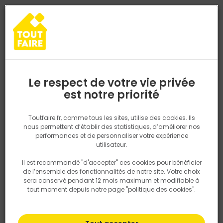
0
0
TROUVEZ VOTRE MAGASIN TOUT FAIRE
Choisir mon magasin
Saisissez votre région pour les informations de stock et de
livraison. Votre emplacement ne sera pas partagé.
Le respect de votre vie privée
Retrouvez les délais et options de
est notre priorité
Accueil
PRODUITS
Outillage & équipement
Protection
Prote
livraison ainsi que les disponibiltiés en
magasin
P. ex. Ile de france
Toutfaire.fr, comme tous les sites, utilise des cookies. Ils
Protection de chantier
nous permettent d’établir des statistiques, d’améliorer nos
performances et de personnaliser votre expérience
Rechercher
utilisateur.
Il est recommandé "d'accepter" ces cookies pour bénéficier
Nous utilisons des cookies pour fournir ce service. En
Filtrer
de l’ensemble des fonctionnalités de notre site. Votre choix
savoir plus sur la façon dont nous utilisons les cookies
sera conservé pendant 12 mois maximum et modifiable à
dans notre politique.
tout moment depuis notre page "politique des cookies".
Par défaut
Tri
69 produits
Prix
TTC