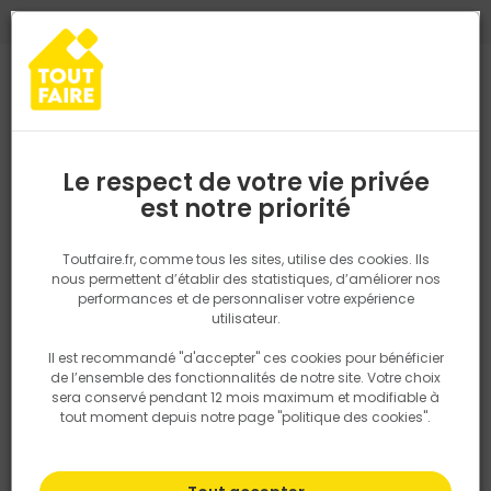
0
0
TROUVEZ VOTRE MAGASIN TOUT FAIRE
Choisir mon magasin
Saisissez votre région pour les informations de stock et de
livraison. Votre emplacement ne sera pas partagé.
Le respect de votre vie privée
Retrouvez les délais et options de
est notre priorité
Accueil
PRODUITS
Salle de bain, cuisine, plomberie et chauffage
livraison ainsi que les disponibiltiés en
magasin
P. ex. Ile de france
Toutfaire.fr, comme tous les sites, utilise des cookies. Ils
nous permettent d’établir des statistiques, d’améliorer nos
performances et de personnaliser votre expérience
Rechercher
utilisateur.
Il est recommandé "d'accepter" ces cookies pour bénéficier
Nous utilisons des cookies pour fournir ce service. En
de l’ensemble des fonctionnalités de notre site. Votre choix
savoir plus sur la façon dont nous utilisons les cookies
sera conservé pendant 12 mois maximum et modifiable à
dans notre politique.
tout moment depuis notre page "politique des cookies".