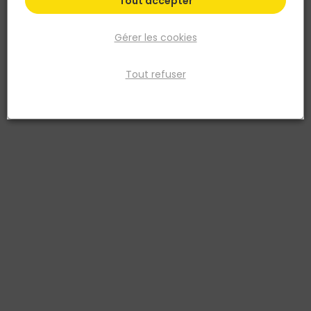
Tout accepter
Gérer les cookies
Tout refuser
ROCKET
Vis terrasse TX Inox A2 5x60/36 Boite de 200
Réf. 3514000285604
La vis terrasse TX en inox A2 fixe les lames de bois en extérieur, y
compris les essences résineuses. L'inox A2 tient face à la pluie et à
l'humidité, sans coulure de rouille sur le bois. L'empreinte Torx
garde l'embout bien en prise pour un vissage net, et l'entaille
coupante écarte les fibres pour éviter le fendage des lames.
Dimensions 5x60/36 mm, boîte de 200 vis.
Voir plus