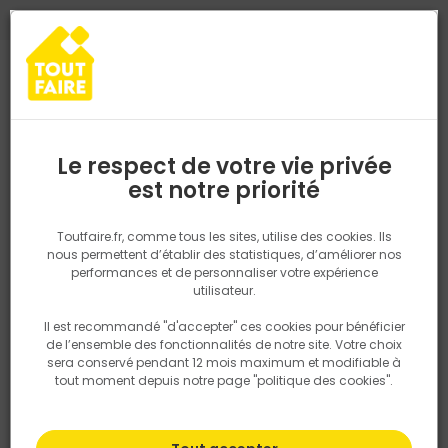
0
0
TROUVEZ VOTRE MAGASIN TOUT FAIRE
Choisir mon magasin
Saisissez votre région pour les informations de stock et de
livraison. Votre emplacement ne sera pas partagé.
Le respect de votre vie privée
Retrouvez les délais et options de
est notre priorité
Accueil
PRODUITS
Quincaillerie, électricité
Fixation & Assembl
livraison ainsi que les disponibiltiés en
magasin
P. ex. Ile de france
Toutfaire.fr, comme tous les sites, utilise des cookies. Ils
nous permettent d’établir des statistiques, d’améliorer nos
performances et de personnaliser votre expérience
Rechercher
utilisateur.
Il est recommandé "d'accepter" ces cookies pour bénéficier
Nous utilisons des cookies pour fournir ce service. En
de l’ensemble des fonctionnalités de notre site. Votre choix
savoir plus sur la façon dont nous utilisons les cookies
sera conservé pendant 12 mois maximum et modifiable à
dans notre politique.
tout moment depuis notre page "politique des cookies".