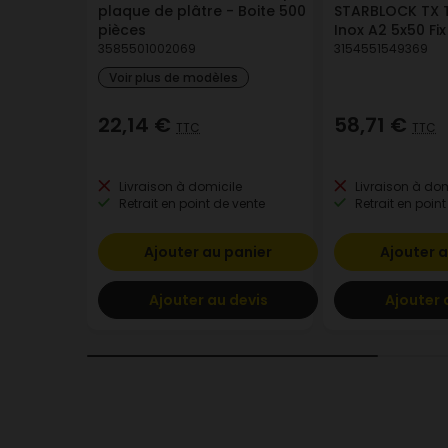
plaque de plâtre - Boite 500
STARBLOCK TX T
pièces
Inox A2 5x50 Fi
3585501002069
3154551549369
Voir plus de modèles
22,14 €
58,71 €
TTC
TTC
Livraison à domicile
Livraison à dom
Retrait en point de vente
Retrait en point
Ajouter au panier
Ajouter a
Ajouter au devis
Ajouter 