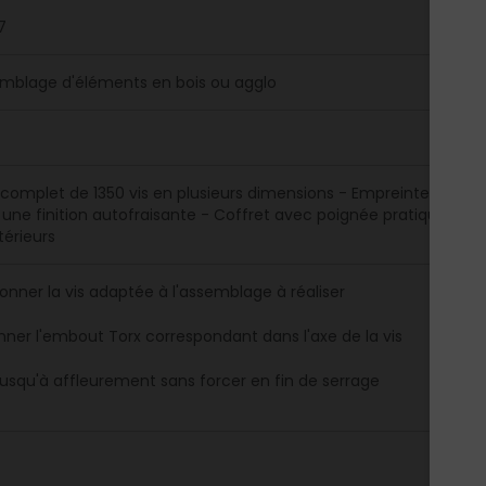
7
mblage d'éléments en bois ou agglo
 complet de 1350 vis en plusieurs dimensions - Empreinte Torx p
 une finition autofraisante - Coffret avec poignée pratique pour
térieurs
ionner la vis adaptée à l'assemblage à réaliser
onner l'embout Torx correspondant dans l'axe de la vis
 jusqu'à affleurement sans forcer en fin de serrage