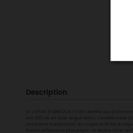
Description
Le coffret STARBLOCK TX est destiné aux professionn
soit 1350 vis en acier zingué blanc, conditionnées 
une bonne transmission du couple et limite le risque
finition affleurante plus propre. Le double cône ren