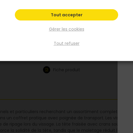
disponibles sur chantier ou en atelier. Leur
empreinte Torx profonde améliore la tenue
Tout accepter
l'embout et la précision du serrage. La tête 
avec crans autofraisants permet une finitio
Gérer les cookies
propre dans le bois et les panneaux. Ce coff
convient aux menuisiers, agenceurs et brico
Tout refuser
réguliers.
Voir plus
Fiche produit
els et particuliers recherchant un assortiment complet de vis po
dans un coffret pratique avec poignée de transport. Les vis disp
 de ripage lors du vissage. La tête fraisée avec crans sous tête 
force la solidité de la tête, tandis que le moletage réduit l'effo