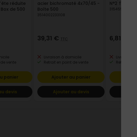
ête réduite
acier bichromaté 4x70/45 -
N°2 Tête 3,5
x Box de 500
Boîte 500
315455000347
3514002233108
39,31 €
6,81 €
TTC
TTC
icile
Livraison à domicile
Livraison à
 de vente
Retrait en point de vente
Retrait en p
u panier
Ajouter au panier
Ajout
au devis
Ajouter au devis
Ajout