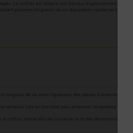
otégés. Ce coffret est adapté aux travaux d'agencement, monta
sitant plusieurs longueurs de vis disponibles rapidement.
r la longueur de vis selon l'épaisseur des pièces à assembler
er un embout Torx en bon état pour préserver l'empreinte
r le coffret fermé afin de conserver le tri des dimensions