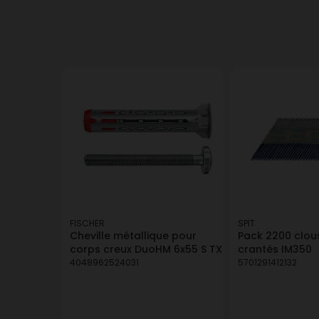
FISCHER
SPIT
Cheville métallique pour
Pack 2200 clous
corps creux DuoHM 6x55 S TX
crantés IM350
4048962524031
5701291412132