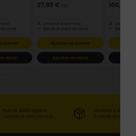
27,93 €
100,71 €
TTC
icile
Livraison à domicile
Livraison à
 de vente
Retrait en point de vente
Retrait en p
u panier
Ajouter au panier
Ajout
au devis
Ajouter au devis
Ajout
Plus de 4000 experts
Livraison à domicil
conseils à votre service
& retrait en point d