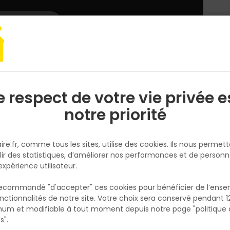
L'enseigne
Nous rejoindre
Services
DEMANDER
CATALOGUES
UN
DEVIS/PRIX
 & Assemblage
Coffret vis STARBLOCK TX acier zingué blanc 1350 pièces
e respect de votre vie privée e
S
l
notre priorité
NORAIL
Coffret vis STARBLOCK TX acier
ire.fr, comme tous les sites, utilise des cookies. Ils nous permet
zingué blanc 1350 pièces
lir des statistiques, d’améliorer nos performances et de personn
Réf. 3154551580508
expérience utilisateur.
Le coffret de vis STARBLOCK TX en acier zin
 recommandé "d'accepter" ces cookies pour bénéficier de l’ens
blanc réunit 1350 vis en plusieurs dimension
nctionnalités de notre site. Votre choix sera conservé pendant 1
N
les travaux courants de fixation et d'assem
p
um et modifiable à tout moment depuis notre page "politique 
p
Présentées dans 14 étuis avec coffret de
s".
transport à poignée, les vis restent organisé