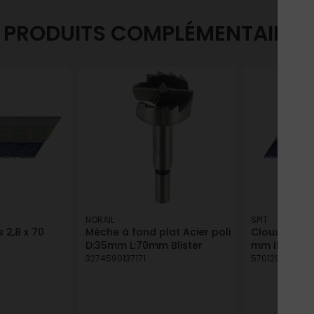
PRODUITS COMPLÉMENTAIRES
NORAIL
SPIT
 2,8 x 70
Mèche à fond plat Acier poli
Clous cranté
D:35mm L:70mm Blister
mm IM90i/Ci
3274590137171
5701291420168