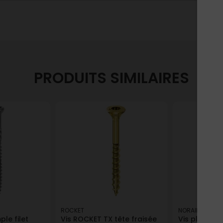
PRODUITS SIMILAIRES
ROCKET
NORAIL
ple filet
Vis ROCKET TX tête fraisée
Vis plaque d