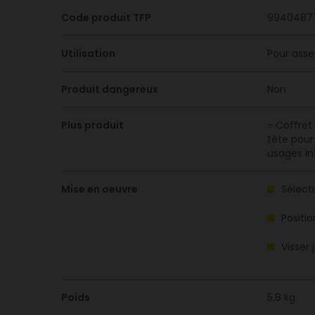
Code produit TFP
9940487
Utilisation
Pour asse
Produit dangereux
Non
Plus produit
- Coffret
tête pour
usages in
Mise en oeuvre
Sélect
Positi
Visser
Poids
5.8 kg