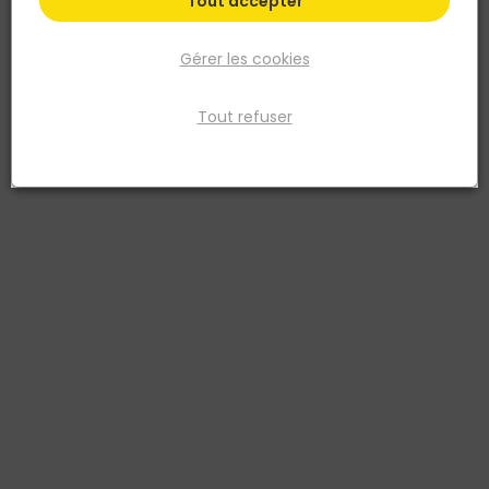
Tout accepter
Gérer les cookies
Tout refuser
VYNEX
Pointe béton striée Acier trempé zingué 2,7x40
Vybac de 280g
Réf. 3101780168748
Fiche produit
Prix
TTC
Qté