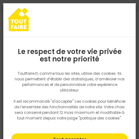
0
0
TROUVEZ VOTRE MAGASIN TOUT FAIRE
Choisir mon magasin
Saisissez votre région pour les informations de stock et de
livraison. Votre emplacement ne sera pas partagé.
Le respect de votre vie privée
Retrouvez les délais et options de
est notre priorité
Accueil
PRODUITS
Quincaillerie, électricité
Fixation & Assembl
livraison ainsi que les disponibiltiés en
magasin
P. ex. Ile de france
Toutfaire.fr, comme tous les sites, utilise des cookies. Ils
nous permettent d’établir des statistiques, d’améliorer nos
performances et de personnaliser votre expérience
Rechercher
utilisateur.
Il est recommandé "d'accepter" ces cookies pour bénéficier
Nous utilisons des cookies pour fournir ce service. En
de l’ensemble des fonctionnalités de notre site. Votre choix
savoir plus sur la façon dont nous utilisons les cookies
sera conservé pendant 12 mois maximum et modifiable à
dans notre politique.
tout moment depuis notre page "politique des cookies".