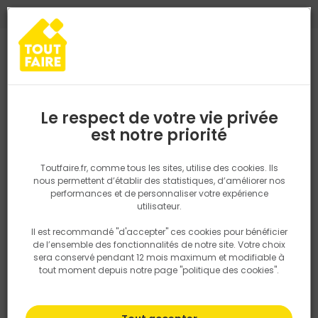
0
0
TROUVEZ VOTRE MAGASIN TOUT FAIRE
Choisir mon magasin
Saisissez votre région pour les informations de stock et de
livraison. Votre emplacement ne sera pas partagé.
Le respect de votre vie privée
Retrouvez les délais et options de
est notre priorité
Accueil
PRODUITS
Quincaillerie, électricité
Fixation & Assembl
livraison ainsi que les disponibiltiés en
magasin
P. ex. Ile de france
Toutfaire.fr, comme tous les sites, utilise des cookies. Ils
nous permettent d’établir des statistiques, d’améliorer nos
performances et de personnaliser votre expérience
Rechercher
utilisateur.
Il est recommandé "d'accepter" ces cookies pour bénéficier
Nous utilisons des cookies pour fournir ce service. En
de l’ensemble des fonctionnalités de notre site. Votre choix
savoir plus sur la façon dont nous utilisons les cookies
sera conservé pendant 12 mois maximum et modifiable à
dans notre politique.
tout moment depuis notre page "politique des cookies".