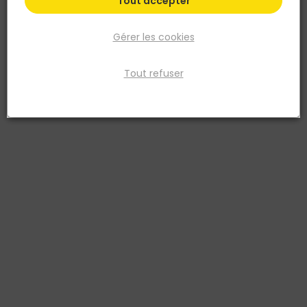
Tout accepter
Gérer les cookies
Tout refuser
VYNEX
Clou calotin Acier zingué 2,7x40 Vybac de 60
Réf. 3101780165693
Fiche produit
Prix
TTC
Qté