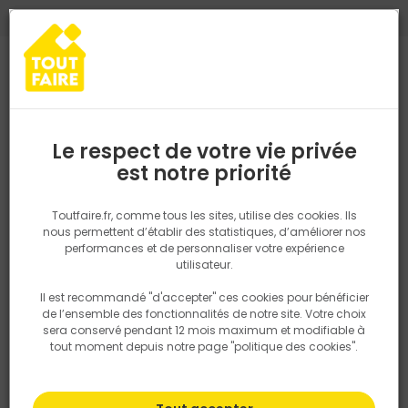
0
0
TROUVEZ VOTRE MAGASIN TOUT FAIRE
Choisir mon magasin
Saisissez votre région pour les informations de stock et de
livraison. Votre emplacement ne sera pas partagé.
Le respect de votre vie privée
Retrouvez les délais et options de
est notre priorité
Accueil
PRODUITS
Isolation, Cloison
Cloison
Accessoires c
livraison ainsi que les disponibiltiés en
magasin
P. ex. Ile de france
Toutfaire.fr, comme tous les sites, utilise des cookies. Ils
nous permettent d’établir des statistiques, d’améliorer nos
performances et de personnaliser votre expérience
Rechercher
utilisateur.
Il est recommandé "d'accepter" ces cookies pour bénéficier
Nous utilisons des cookies pour fournir ce service. En
de l’ensemble des fonctionnalités de notre site. Votre choix
savoir plus sur la façon dont nous utilisons les cookies
sera conservé pendant 12 mois maximum et modifiable à
dans notre politique.
tout moment depuis notre page "politique des cookies".