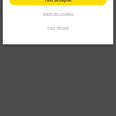
Tout accepter
Gérer les cookies
Tout refuser
PROSIDE
Appui intermédiaire Thermacoustic Proside 160
mm
Réf. 3760381540263