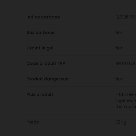
Indice carbone
12,31267
Bas carbone
Non
Craint le gel
Non
Code produit TFP
9920402
Produit dangereux
Non
Plus produit
- Utilisé
supérieur
thermofus
Poids
32 kg