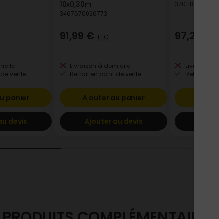
10x0,30m
3701185401572
3467670026773
91,99 €
97,25 €
TTC
T
icile
Livraison à domicile
Livraison à
 de vente
Retrait en point de vente
Retrait en p
u panier
Ajouter au panier
Ajout
au devis
Ajouter au devis
Ajout
PRODUITS COMPLÉMENTAIRES