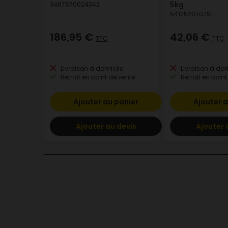
5kg
3467670024342
5412520707911
186,95 €
42,06 €
TTC
TTC
Livraison à domicile
Livraison à dom
Retrait en point de vente
Retrait en point
Ajouter au panier
Ajouter a
Ajouter au devis
Ajouter 