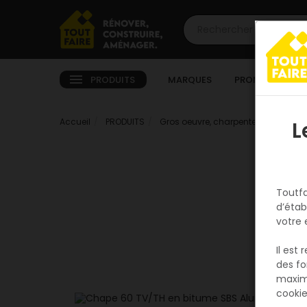
PRODUITS
MARQUES
PROMOTIONS
Accueil
PRODUITS
Gros oeuvre, charpente, couverture
L
Toutfa
d’étab
votre 
Il est
des fo
maxim
cookie