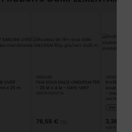
ONDULINE
ONDULINE
NE UV60
FILM SOUS DALLE ONDUFILM 150
Profilé de fi
mm x 25 m
- 25 M X 4 M - GRIS-VERT
soubasseme
- Onduline
3467670012776
346767002113
Voir plus de
76,58 €
3,36 €
TTC
TT
soit
67,20 €
/ l