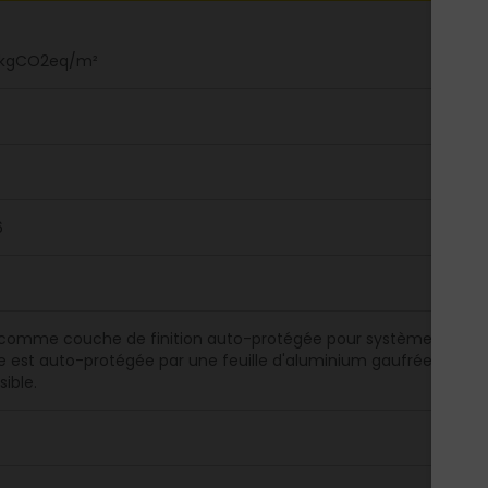
6 kgCO2eq/m²
6
e comme couche de finition auto-protégée pour système d'étan
e est auto-protégée par une feuille d'aluminium gaufrée et la fa
ible.