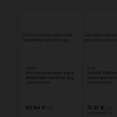
WEBER
NUUK
Primaire polyvalent sablé
Adhésif BARDA
WEBERPRIM UNIVERSEL 5kg
étanchéité 60 
3388752061188
3760378090283
90,64 €
31,91 €
TTC
TTC
soit
319,10 €
/ lot