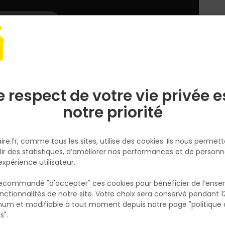
L'enseigne
Nous rejoindre
Services
DEMANDER
CATALOGUES
UN
DEVIS/PRIX
Etanchéité
Accessoires étanchéité
Chape 60 TV/TH en bitume 
e respect de votre vie privée e
S
l
notre priorité
ONDULINE
Chape 60 TV/TH en bitume SB
ire.fr, comme tous les sites, utilise des cookies. Ils nous permet
Aluminium Saumon- 8x1m
lir des statistiques, d’améliorer nos performances et de personn
Réf. 3467670016989
expérience utilisateur.
CHAPE ALU 60 TV/TH 8X1M ALU SAUMON CHA
 recommandé "d'accepter" ces cookies pour bénéficier de l’ens
BITUME 60 ALU SAUMON
nctionnalités de notre site. Votre choix sera conservé pendant 1
N
p
um et modifiable à tout moment depuis notre page "politique 
Voir plus
p
s".