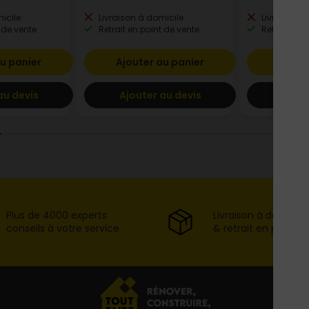
icile
Livraison à domicile
Livraison à
 de vente
Retrait en point de vente
Retrait en p
u panier
Ajouter au panier
Ajout
au devis
Ajouter au devis
Ajout
Plus de 4000 experts
Livraison à domicil
conseils à votre service
& retrait en point d