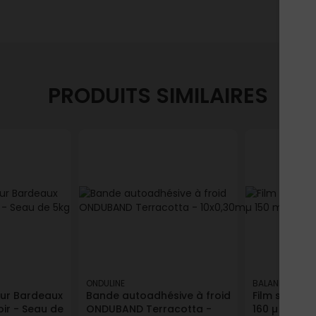
PRODUITS SIMILAIRES
ONDULINE
BALAND
our Bardeaux
Bande autoadhésive à froid
Film sous da
ir - Seau de
ONDUBAND Terracotta -
160 µ 150 m²