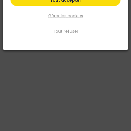
Tout accepter
Gérer les cookies
Tout refuser
ONDULINE
Bande autoadhésive à froid ONDUBAND
Anthracite - 10x0,15m
Réf. 3467670026674
BANDE AUTOADHESIV A FROID ANTHRACITE ONDUBAND 10X0,15 M
Voir plus