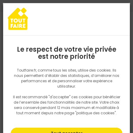
0
0
TROUVEZ VOTRE MAGASIN TOUT FAIRE
Choisir mon magasin
Saisissez votre région pour les informations de stock et de
livraison. Votre emplacement ne sera pas partagé.
Le respect de votre vie privée
Retrouvez les délais et options de
est notre priorité
Accueil
PRODUITS
Gros oeuvre, charpente, couverture
Etanché
livraison ainsi que les disponibiltiés en
magasin
P. ex. Ile de france
Toutfaire.fr, comme tous les sites, utilise des cookies. Ils
nous permettent d’établir des statistiques, d’améliorer nos
performances et de personnaliser votre expérience
Rechercher
utilisateur.
Il est recommandé "d'accepter" ces cookies pour bénéficier
Nous utilisons des cookies pour fournir ce service. En
de l’ensemble des fonctionnalités de notre site. Votre choix
savoir plus sur la façon dont nous utilisons les cookies
sera conservé pendant 12 mois maximum et modifiable à
dans notre politique.
tout moment depuis notre page "politique des cookies".