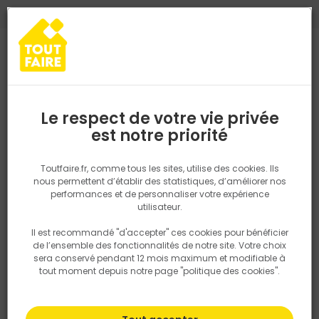
0
0
TROUVEZ VOTRE MAGASIN TOUT FAIRE
Choisir mon magasin
Saisissez votre région pour les informations de stock et de
livraison. Votre emplacement ne sera pas partagé.
Le respect de votre vie privée
Retrouvez les délais et options de
est notre priorité
Accueil
PRODUITS
Gros oeuvre, charpente, couverture
Etanché
livraison ainsi que les disponibiltiés en
magasin
P. ex. Ile de france
Toutfaire.fr, comme tous les sites, utilise des cookies. Ils
nous permettent d’établir des statistiques, d’améliorer nos
performances et de personnaliser votre expérience
Rechercher
utilisateur.
Il est recommandé "d'accepter" ces cookies pour bénéficier
Nous utilisons des cookies pour fournir ce service. En
de l’ensemble des fonctionnalités de notre site. Votre choix
savoir plus sur la façon dont nous utilisons les cookies
sera conservé pendant 12 mois maximum et modifiable à
dans notre politique.
tout moment depuis notre page "politique des cookies".