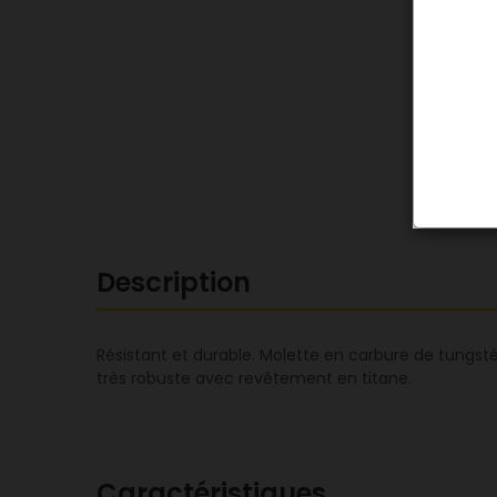
Description
Résistant et durable. Molette en carbure de tungst
très robuste avec revêtement en titane.
Caractéristiques