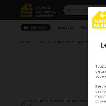
PRODUITS
MARQUES
PROMOTIONS
Accueil
PRODUITS
Outillage & équipement
Par méti
L
Toutfa
d’étab
votre 
Il est
des fo
maxim
cookie