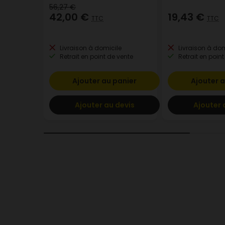
56,27 €
42,00 €
19,43 €
TTC
TTC
Livraison à domicile
Livraison à dom
Retrait en point de vente
Retrait en point
Ajouter au panier
Ajouter a
Ajouter au devis
Ajouter 