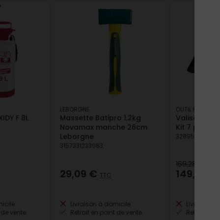
LEBORGNE
OUTIL PARFAIT
XIDY F 8L
Massette Batipro 1,2kg
Valise Parfai
Novamax manche 26cm
Kit 7 pièces
Leborgne
32895508037
3157331233083
169,28 €
29,09 €
149,99 €
TTC
icile
Livraison à domicile
Livraison à
 de vente
Retrait en point de vente
Retrait en p