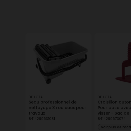
BELLOTA
BELLOTA
Seau professionnel de
Croisillon auto
nettoyage 3 rouleaux pour
Pour pose avec
travaux
visser - Sac de
8414299631081
8414299673074
Voir plus de mo