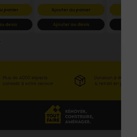
u panier
Ajouter au panier
Ajout
au devis
Ajouter au devis
Ajout
Plus de 4000 experts
Livraison à domicil
conseils à votre service
& retrait en point d