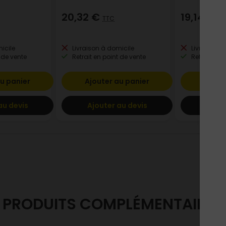
20,32 €
19,14 €
TTC
TT
icile
Livraison à domicile
Livraison à
 de vente
Retrait en point de vente
Retrait en p
u panier
Ajouter au panier
Ajout
au devis
Ajouter au devis
Ajout
PRODUITS COMPLÉMENTAIRES