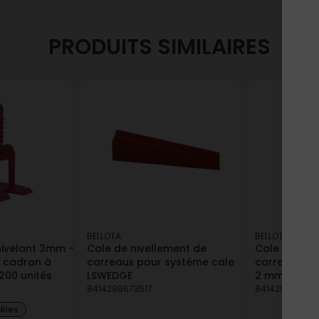
PRODUITS SIMILAIRES
BELLOTA
BELLOTA
nivelant 3mm -
Cale de nivellement de
Cale de niv
 cadran à
carreaux pour système cale
carreaux po
 200 unités
LSWEDGE
2 mm - Sac 
8414299673517
841429967341
dèles