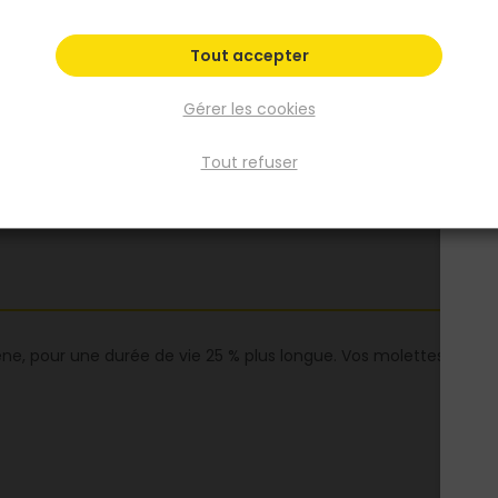
Voir plus
Tout accepter
Fiche produit
Gérer les cookies
Fiche Technique
Tout refuser
ène, pour une durée de vie 25 % plus longue. Vos molettes dure