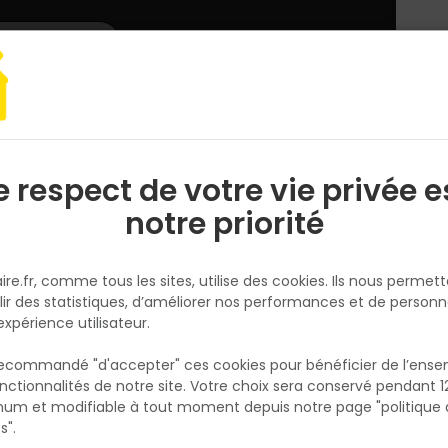
L'enseigne
Nous rejoindre
Services
DEMANDER
CATALOGUES
UN
DEVIS/PRIX
er
Outillage carreleur
Molette Titanium coupe Grés cérame Pop/Pro
e respect de votre vie privée e
S
l
notre priorité
BELLOTA
Molette Titanium coupe Grés
ire.fr, comme tous les sites, utilise des cookies. Ils nous permet
cérame Pop/Pro RODEL10T- Ø
lir des statistiques, d’améliorer nos performances et de personn
Réf. 8414299659467
expérience utilisateur.
Mollette haute performance avec poignée 
 recommandé "d'accepter" ces cookies pour bénéficier de l’ens
acier et molette de 10 mm de diamètre, av
nctionnalités de notre site. Votre choix sera conservé pendant 1
N
recouvrement Titanium, valable pour les c
p
um et modifiable à tout moment depuis notre page "politique 
p
carreaux Pop-Pro. Matériaux : grès, porcelai
s".
céramique rugueuse.