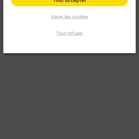
Tout accepter
Gérer les cookies
Tout refuser
BELLOTA
Genouillères pour travaux de carrelage
Réf. 8414299639193
Les genouillères Bellota 72803 sont spécialement conçues pour
offrir confort et protection lors des travaux de pose de carrelage,
soudure ou autres interventions au sol. Grâce à leur design
ergonomique, elles s’adaptent parfaitement à la morphologie du
genou et absorbent les pressions répétées, réduisant la fatigue et