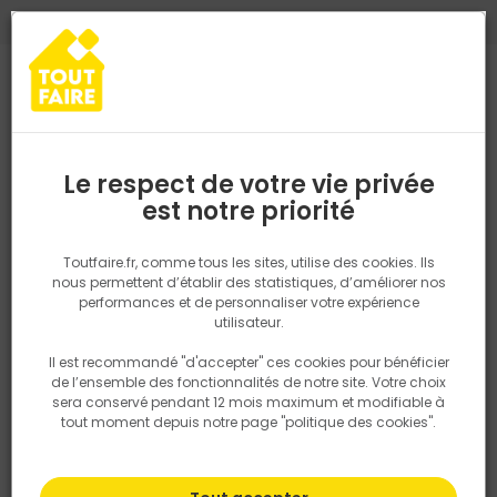
0
0
TROUVEZ VOTRE MAGASIN TOUT FAIRE
Choisir mon magasin
Saisissez votre région pour les informations de stock et de
livraison. Votre emplacement ne sera pas partagé.
Retrouvez les délais et options de
Le respect de votre vie privée
livraison ainsi que les disponibiltiés en
est notre priorité
Accueil
PRODUITS
Outillage & équipement
Par métier
Outil
magasin
P. ex. Ile de france
Toutfaire.fr, comme tous les sites, utilise des cookies. Ils
nous permettent d’établir des statistiques, d’améliorer nos
performances et de personnaliser votre expérience
Rechercher
utilisateur.
Il est recommandé "d'accepter" ces cookies pour bénéficier
Nous utilisons des cookies pour fournir ce service. En
de l’ensemble des fonctionnalités de notre site. Votre choix
savoir plus sur la façon dont nous utilisons les cookies
sera conservé pendant 12 mois maximum et modifiable à
dans notre politique.
tout moment depuis notre page "politique des cookies".