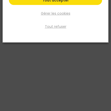
Tout accepter
Gérer les cookies
Tout refuser
BELLOTA
Pince carrelage coupe droite - Spéciale
céramique
Réf. 8414299628982
À vos côtés jusqu’au jour de votre retraite. Forgée en une seule
pièce en acier spécial et avec un traitement thermique haute
précision sur la lame. Coupe facilement tout type de carreaux.
Tranchants en carbure de tungstène. Pour des coupes droites et pr
Voir plus
Fiche produit