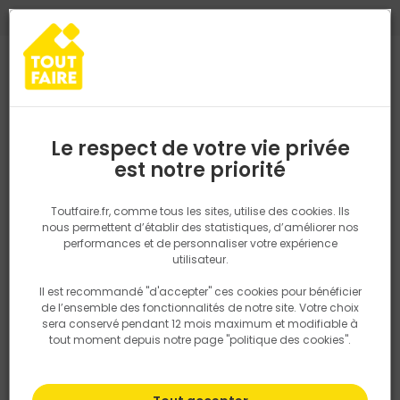
0
0
TROUVEZ VOTRE MAGASIN TOUT FAIRE
Choisir mon magasin
Saisissez votre région pour les informations de stock et de
livraison. Votre emplacement ne sera pas partagé.
Le respect de votre vie privée
Retrouvez les délais et options de
est notre priorité
Accueil
PRODUITS
Outillage & équipement
Par métier
Outil
livraison ainsi que les disponibiltiés en
magasin
P. ex. Ile de france
Toutfaire.fr, comme tous les sites, utilise des cookies. Ils
nous permettent d’établir des statistiques, d’améliorer nos
performances et de personnaliser votre expérience
Rechercher
utilisateur.
Il est recommandé "d'accepter" ces cookies pour bénéficier
Nous utilisons des cookies pour fournir ce service. En
de l’ensemble des fonctionnalités de notre site. Votre choix
savoir plus sur la façon dont nous utilisons les cookies
sera conservé pendant 12 mois maximum et modifiable à
dans notre politique.
tout moment depuis notre page "politique des cookies".