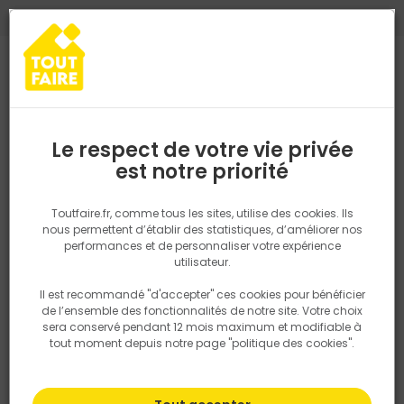
0
0
TROUVEZ VOTRE MAGASIN TOUT FAIRE
Choisir mon magasin
Saisissez votre région pour les informations de stock et de
livraison. Votre emplacement ne sera pas partagé.
Le respect de votre vie privée
Retrouvez les délais et options de
est notre priorité
Accueil
PRODUITS
Outillage & équipement
Outillage à main
livraison ainsi que les disponibiltiés en
magasin
P. ex. Ile de france
Toutfaire.fr, comme tous les sites, utilise des cookies. Ils
Outil de frappe martellerie
nous permettent d’établir des statistiques, d’améliorer nos
performances et de personnaliser votre expérience
Rechercher
utilisateur.
Il est recommandé "d'accepter" ces cookies pour bénéficier
Nous utilisons des cookies pour fournir ce service. En
Filtrer
de l’ensemble des fonctionnalités de notre site. Votre choix
savoir plus sur la façon dont nous utilisons les cookies
sera conservé pendant 12 mois maximum et modifiable à
dans notre politique.
tout moment depuis notre page "politique des cookies".
Par défaut
Tri
32 produits
Prix
TTC