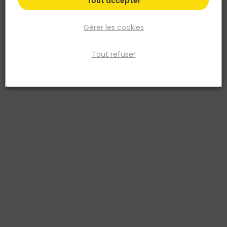
Tout accepter
Gérer les cookies
Tout refuser
STANLEY
MOB
Marteau rivoir avec manche
Hachette plâtrier avec
en fibre de verre - 35MM
manche trimatière nertech
3253560541545
3303800004924
20,94 €
39,74 €
TTC
TTC
Livraison à domicile
Livraison à domicile
Retrait en point de vente
Retrait en point de vente
Ajouter au panier
Ajouter au panier
Ajouter au devis
Ajouter au devis