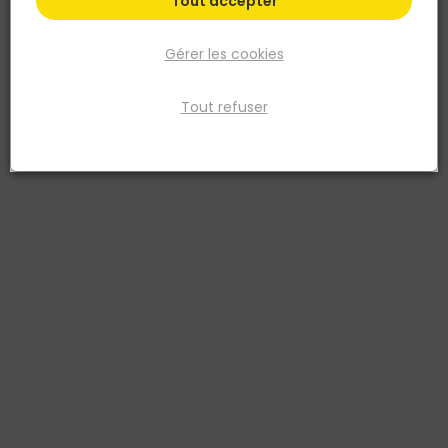
Tout accepter
Gérer les cookies
Tout refuser
MOB
Martelette tête et pic avec manche frêne
Réf. 3303800181021
La martelette tête et pic MOB avec manche frêne PEFC est conçue
pour les professionnels du bâtiment, de la rénovation et de la
maçonnerie traditionnelle. Sa tête double usage permet de gratter
entre les pierres, nettoyer les joints et enlever crépis, tandis que la
partie plane sert au cassage de briques, parements ou parpaings.