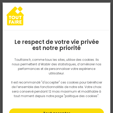
0
0
TROUVEZ VOTRE MAGASIN TOUT FAIRE
Choisir mon magasin
Saisissez votre région pour les informations de stock et de
livraison. Votre emplacement ne sera pas partagé.
Le respect de votre vie privée
Retrouvez les délais et options de
est notre priorité
Accueil
PRODUITS
Outillage & équipement
Outillage à main
livraison ainsi que les disponibiltiés en
magasin
P. ex. Ile de france
Toutfaire.fr, comme tous les sites, utilise des cookies. Ils
nous permettent d’établir des statistiques, d’améliorer nos
performances et de personnaliser votre expérience
Rechercher
utilisateur.
Il est recommandé "d'accepter" ces cookies pour bénéficier
Nous utilisons des cookies pour fournir ce service. En
de l’ensemble des fonctionnalités de notre site. Votre choix
savoir plus sur la façon dont nous utilisons les cookies
sera conservé pendant 12 mois maximum et modifiable à
dans notre politique.
tout moment depuis notre page "politique des cookies".