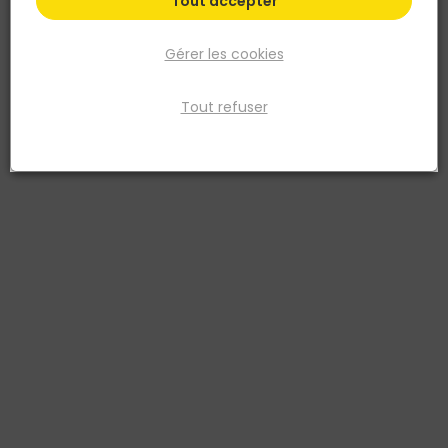
Tout accepter
Gérer les cookies
Tout refuser
IRONSIDE
Marteau rivoir - Manche bois - 500gr- Ironside
Réf. 3394661000606
Marteau IRONSIDE 500G manche en bois
Voir plus
Fiche produit
Prix
TTC