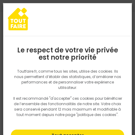
0
0
TROUVEZ VOTRE MAGASIN TOUT FAIRE
Choisir mon magasin
Saisissez votre région pour les informations de stock et de
livraison. Votre emplacement ne sera pas partagé.
Le respect de votre vie privée
Retrouvez les délais et options de
est notre priorité
Accueil
PRODUITS
Outillage & équipement
Outillage à main
livraison ainsi que les disponibiltiés en
magasin
P. ex. Ile de france
Toutfaire.fr, comme tous les sites, utilise des cookies. Ils
nous permettent d’établir des statistiques, d’améliorer nos
performances et de personnaliser votre expérience
Rechercher
utilisateur.
Il est recommandé "d'accepter" ces cookies pour bénéficier
Nous utilisons des cookies pour fournir ce service. En
de l’ensemble des fonctionnalités de notre site. Votre choix
savoir plus sur la façon dont nous utilisons les cookies
sera conservé pendant 12 mois maximum et modifiable à
dans notre politique.
tout moment depuis notre page "politique des cookies".