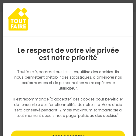
0
0
TROUVEZ VOTRE MAGASIN TOUT FAIRE
Choisir mon magasin
Saisissez votre région pour les informations de stock et de
livraison. Votre emplacement ne sera pas partagé.
Le respect de votre vie privée
Retrouvez les délais et options de
est notre priorité
Accueil
PRODUITS
Revêtement sol et mur, finition
Peinture et t
livraison ainsi que les disponibiltiés en
magasin
P. ex. Ile de france
Toutfaire.fr, comme tous les sites, utilise des cookies. Ils
Peinture intérieure
nous permettent d’établir des statistiques, d’améliorer nos
performances et de personnaliser votre expérience
Rechercher
La peinture intérieure est essentielle pour protéger
utilisateur.
vos murs et plafonds, valoriser vos pièces et créer
une ambiance adaptée à chaque usage. Sur
Il est recommandé "d'accepter" ces cookies pour bénéficier
Nous utilisons des cookies pour fournir ce service. En
Toutfaire.fr, vous retrouvez une sélection de
de l’ensemble des fonctionnalités de notre site. Votre choix
savoir plus sur la façon dont nous utilisons les cookies
peintures dédiées aux travaux neufs comme à la
sera conservé pendant 12 mois maximum et modifiable à
dans notre politique.
rénovation, pensées pour les besoins des
tout moment depuis notre page "politique des cookies".
professionnels et des particuliers.
Peintures murs et plafonds en seaux, solutions